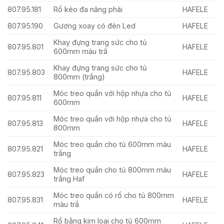
807.95.181
Rổ kéo đa năng phải
HAFELE
807.95.190
Gương xoay có đèn Led
HAFELE
Khay đựng trang sức cho tủ
807.95.801
HAFELE
600mm màu trắ
Khay đựng trang sức cho tủ
807.95.803
HAFELE
800mm (trắng)
Móc treo quần với hộp nhựa cho tủ
807.95.811
HAFELE
600mm
Móc treo quần với hộp nhựa cho tủ
807.95.813
HAFELE
800mm
Móc treo quần cho tủ 600mm màu
807.95.821
HAFELE
trắng
Móc treo quần cho tủ 800mm màu
807.95.823
HAFELE
trắng Haf
Móc treo quần có rổ cho tủ 800mm
807.95.831
HAFELE
màu trắ
Rổ bằng kim loại cho tủ 600mm