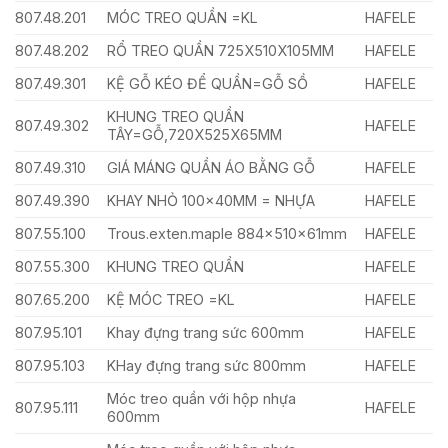
807.48.201
MÓC TREO QUẦN =KL
HAFELE
807.48.202
RỔ TREO QUẦN 725X510X105MM
HAFELE
807.49.301
KỆ GỖ KÉO ĐỂ QUẦN=GỖ SỒ
HAFELE
KHUNG TREO QUẦN
807.49.302
HAFELE
TÂY=GỖ,720X525X65MM
807.49.310
GIÁ MÁNG QUẦN ÁO BẰNG GỖ
HAFELE
807.49.390
KHAY NHỎ 100x40MM = NHỰA
HAFELE
807.55.100
Trous.exten.maple 884x510x61mm
HAFELE
807.55.300
KHUNG TREO QUẦN
HAFELE
807.65.200
KỆ MÓC TREO =KL
HAFELE
807.95.101
Khay đựng trang sức 600mm
HAFELE
807.95.103
KHay đựng trang sức 800mm
HAFELE
Móc treo quần với hộp nhựa
807.95.111
HAFELE
600mm