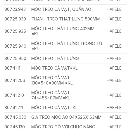
807.23.943
MÓC TREO CÀ VẠT, QUẦN ÁO
HAFELE
807.25.930
THANH TREO THẮT LƯNG 500MM
HAFELE
MÓC TREO THẮT LƯNG 432MM
807.25.935
HAFELE
=KL
MÓC TREO THẮT LƯNG TRONG TỦ
807.25.940
HAFELE
=KL
807.25.950
MÓC TREO THẮT LƯNG
HAFELE
807.41.111
MÓC TREO CÀ VẠT=KL
HAFELE
MÓC TREO CÀ VẠT
807.41.206
HAFELE
130x540x90MM =KL
MÓC TREO CÀ VẠT
807.41.210
HAFELE
74x455x87MM=KL
807.41.211
MÓC TREO CÀ VẠT=KL
HAFELE
807.45.030
GIÁ TREO MÓC ÁO 84X526X163MM
HAFELE
807.45.130
MÓC TREO ĐỒ VỚI CHỨC NĂNG
HAFELE