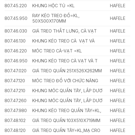
807.45.220
KHUNG HỘC TỦ =KL
HAFELE
RAY KÉO TREO ĐỒ=KL,
807.45.950
HAFELE
50X500X170MM
807.46.030
GIÁ TREO THẮT LƯNG, CÀ VẠT
HAFELE
807.46.130
KHUNG KÉO TREO CÀ VẠT VÀ
HAFELE
807.46.220
MÓC TREO CÀ-VẠT =KL
HAFELE
807.46.950
KHUNG KÉO TREO CÀ VẠT VÀ T
HAFELE
807.47.020
GIÁ TREO QUẦN 251X526X262MM
HAFELE
807.47.120
MÓC TREO ĐỒ VỚI CHỨC NĂNG
HAFELE
807.47.210
KHUNG MÓC QUẦN TÂY, LẮP DƯƠ
HAFELE
807.47.260
KHUNG MÓC QUẦN TÂY, LẮP DƯƠ
HAFELE
807.47.980
KHUNG KÉO TREO QUẦN TÂY=KL,
HAFELE
807.48.102
GIÁ TREO QUẦN 103X510X719MM
HAFELE
807.48.120
GIÁ TREO QUẦN TÂY=KL,MẠ CRO
HAFELE