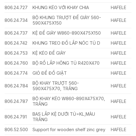
806.24.727
KHUNG KÉO VỚI KHAY CHIA
HAFELE
BỘ KHUNG TRƯỢT ĐỂ GIÀY 560-
806.24.734
HAFELE
590X475X150
806.24.737
KỆ ĐỂ GIÀY W860-890X475X150
HAFELE
806.24.742
KHUNG TREO ĐỒ LẮP NÓC TỦ D
HAFELE
806.24.753
KỆ KÉO ĐỂ GIÀY
HAFELE
806.24.760
BỘ RỔ LẮP HÔNG TỦ R420X470
HAFELE
806.24.774
GIỎ ĐỂ ĐỒ GIẶT
HAFELE
BỘ KHAY TRƯỢT 560-
806.24.784
HAFELE
590X475X70, TRẮNG
BỘ KHAY KÉO W860-890X475X70,
806.24.787
HAFELE
TRẮNG
BAS LẮP KỆ DƯỚI TỦ=KL,MÀU
806.24.791
HAFELE
TRẮNG
806.52.500
Support for wooden shelf zinc grey
HAFELE