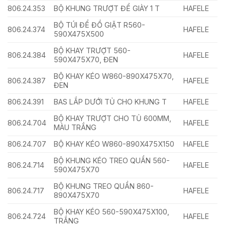
806.24.353
BỘ KHUNG TRƯỢT ĐỂ GIÀY 1 T
HAFELE
BỘ TÚI ĐỂ ĐỒ GIẶT R560-
806.24.374
HAFELE
590X475X500
BỘ KHAY TRƯỢT 560-
806.24.384
HAFELE
590X475X70, ĐEN
BỘ KHAY KÉO W860-890X475X70,
806.24.387
HAFELE
ĐEN
806.24.391
BAS LẮP DƯỚI TỦ CHO KHUNG T
HAFELE
BỘ KHAY TRƯỢT CHO TỦ 600MM,
806.24.704
HAFELE
MÀU TRẮNG
806.24.707
BỘ KHAY KÉO W860-890X475X150
HAFELE
BỘ KHUNG KÉO TREO QUẦN 560-
806.24.714
HAFELE
590X475X70
BỘ KHUNG TREO QUẦN 860-
806.24.717
HAFELE
890X475X70
BỘ KHAY KÉO 560-590X475X100,
806.24.724
HAFELE
TRẮNG