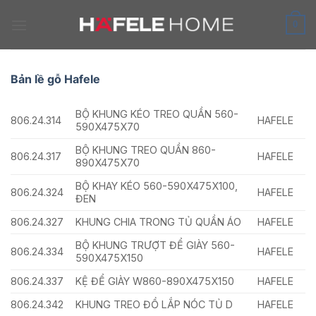
Skip
to
0
content
Bản lề gỗ Hafele
BỘ KHUNG KÉO TREO QUẦN 560-
806.24.314
HAFELE
590X475X70
BỘ KHUNG TREO QUẦN 860-
806.24.317
HAFELE
890X475X70
BỘ KHAY KÉO 560-590X475X100,
806.24.324
HAFELE
ĐEN
806.24.327
KHUNG CHIA TRONG TỦ QUẦN ÁO
HAFELE
BỘ KHUNG TRƯỢT ĐỂ GIÀY 560-
806.24.334
HAFELE
590X475X150
806.24.337
KỆ ĐỂ GIÀY W860-890X475X150
HAFELE
806.24.342
KHUNG TREO ĐỒ LẮP NÓC TỦ D
HAFELE