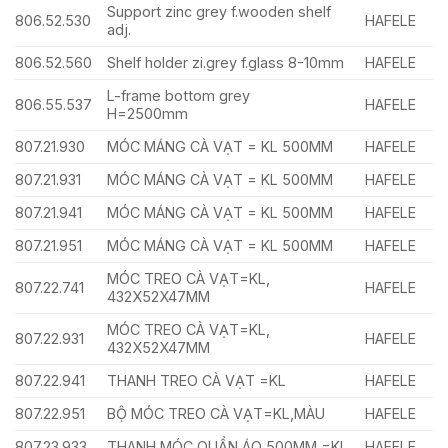
Support zinc grey f.wooden shelf
806.52.530
HAFELE
adj.
806.52.560
Shelf holder zi.grey f.glass 8-10mm
HAFELE
L-frame bottom grey
806.55.537
HAFELE
H=2500mm
807.21.930
MÓC MÁNG CÀ VẠT = KL 500MM
HAFELE
807.21.931
MÓC MÁNG CÀ VẠT = KL 500MM
HAFELE
807.21.941
MÓC MÁNG CÀ VẠT = KL 500MM
HAFELE
807.21.951
MÓC MÁNG CÀ VẠT = KL 500MM
HAFELE
MÓC TREO CÀ VẠT=KL,
807.22.741
HAFELE
432X52X47MM
MÓC TREO CÀ VẠT=KL,
807.22.931
HAFELE
432X52X47MM
807.22.941
THANH TREO CÀ VẠT =KL
HAFELE
807.22.951
BỘ MÓC TREO CÀ VẠT=KL,MÀU
HAFELE
807.23.933
THANH MÓC QUẦN ÁO 500MM =KL
HAFELE