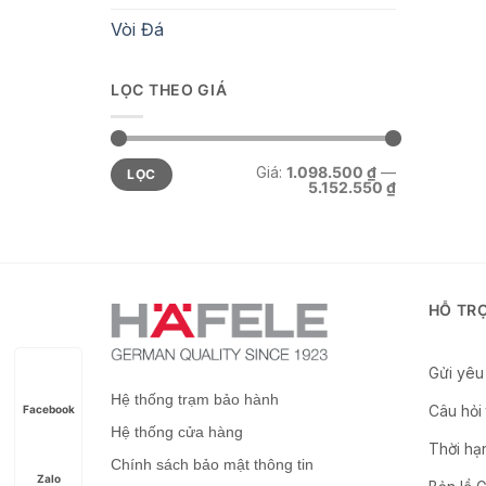
Vòi Đá
LỌC THEO GIÁ
Giá
Giá
Giá:
1.098.500 ₫
—
LỌC
thấp
cao
5.152.550 ₫
nhất
nhất
HỖ TR
Gửi yêu 
Hệ thống trạm bảo hành
Câu hỏi
Facebook
Hệ thống cửa hàng
Thời hạ
Chính sách bảo mật thông tin
Zalo