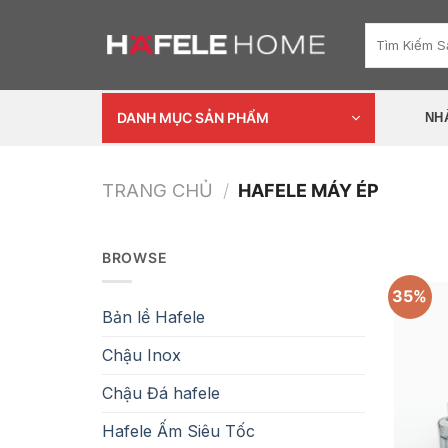
Skip
Tìm
to
kiếm:
content
DANH MỤC SẢN PHẨM
NH
TRANG CHỦ
/
HAFELE MÁY ÉP
BROWSE
35%
Bản lề Hafele
Chậu Inox
Chậu Đá hafele
Hafele Ấm Siêu Tốc