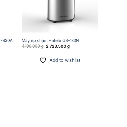
J-B30A
Máy ép chậm Hafele GS-133N
Giá
Giá
4.190.000
₫
2.723.500
₫
gốc
hiện
là:
tại
4.190.000 ₫.
là:
Add to wishlist
50 ₫.
2.723.500 ₫.