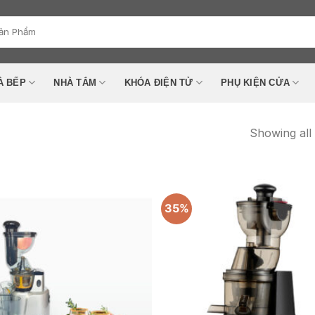
À BẾP
NHÀ TẮM
KHÓA ĐIỆN TỬ
PHỤ KIỆN CỬA
Showing all 
35%
Add to
wishlist