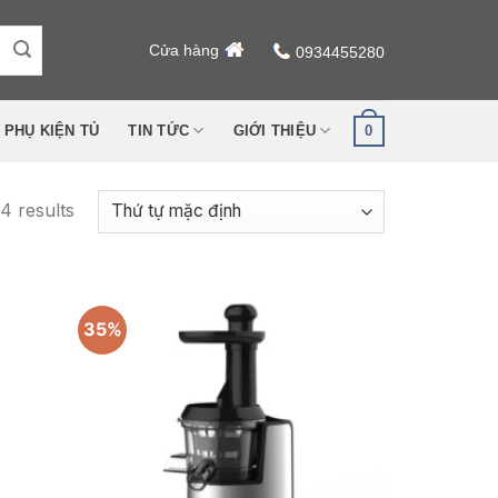
Cửa hàng
0934455280
0
PHỤ KIỆN TỦ
TIN TỨC
GIỚI THIỆU
4 results
35%
Add to
Add to
wishlist
wishlist