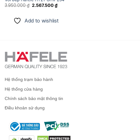
Giá
Giá
3.950.000
₫
2.567.500
₫
gốc
hiện
là:
tại
3.950.000 ₫.
là:
Add to wishlist
2.567.500 ₫.
Hệ thống trạm bảo hành
Hệ thống cửa hàng
Chính sách bảo mật thông tin
Điều khoản sử dụng