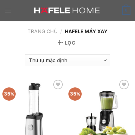
Skip
to
0
content
TRANG CHỦ
/
HAFELE MÁY XAY
LỌC
35%
35%
Add to
Add to
wishlist
wishlist