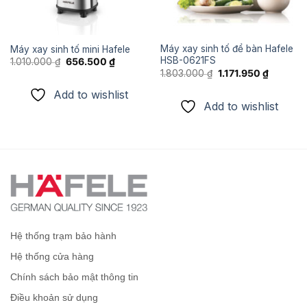
Máy xay sinh tố để bàn Hafele
Máy xay sinh tố mini Hafele
HSB-0621FS
Giá
Giá
1.010.000
₫
656.500
₫
gốc
hiện
Giá
Giá
1.803.000
₫
1.171.950
₫
là:
tại
gốc
hiện
1.010.000 ₫.
là:
là:
tại
Add to wishlist
656.500 ₫.
1.803.000 ₫.
là:
Add to wishlist
1.171.950
Hệ thống trạm bảo hành
Hệ thống cửa hàng
Chính sách bảo mật thông tin
Điều khoản sử dụng