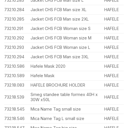
732.10.283
Jacket CHS FCB Man size L
HAFELE
732.10.284
Jacket CHS FCB Man size XL
HAFELE
732.10.285
Jacket CHS FCB Man size 2XL
HAFELE
732.10.291
Jacket CHS FCB Woman size S
HAFELE
732.10.292
Jacket CHS FCB Woman size M
HAFELE
732.10.293
Jacket CHS FCB Woman size L
HAFELE
732.10.294
Jacket CHS FCB Man size 3XL
HAFELE
732.10.586
Hafele Mask 2020
HAFELE
732.10.589
Hafele Mask
HAFELE
732.18.083
HAFELE BROCHURE HOLDER
HAFELE
Smeg standee table formex 40H x
732.18.539
HAFELE
30W x50L
732.18.545
Mica Name Tag small size
HAFELE
732.18.546
Mica Name Tag L small size
HAFELE
732.18.547
Mica Name Tag big size
HAFELE