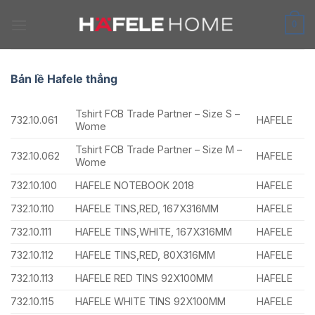
Skip
to
0
content
Bản lề Hafele thẳng
Tshirt FCB Trade Partner – Size S –
732.10.061
HAFELE
Wome
Tshirt FCB Trade Partner – Size M –
732.10.062
HAFELE
Wome
732.10.100
HAFELE NOTEBOOK 2018
HAFELE
732.10.110
HAFELE TINS,RED, 167X316MM
HAFELE
732.10.111
HAFELE TINS,WHITE, 167X316MM
HAFELE
732.10.112
HAFELE TINS,RED, 80X316MM
HAFELE
732.10.113
HAFELE RED TINS 92X100MM
HAFELE
732.10.115
HAFELE WHITE TINS 92X100MM
HAFELE