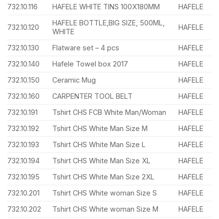
732.10.116
HAFELE WHITE TINS 100X180MM
HAFELE
HAFELE BOTTLE,BIG SIZE, 500ML,
732.10.120
HAFELE
WHITE
732.10.130
Flatware set – 4 pcs
HAFELE
732.10.140
Hafele Towel box 2017
HAFELE
732.10.150
Ceramic Mug
HAFELE
732.10.160
CARPENTER TOOL BELT
HAFELE
732.10.191
Tshirt CHS FCB White Man/Woman
HAFELE
732.10.192
Tshirt CHS White Man Size M
HAFELE
732.10.193
Tshirt CHS White Man Size L
HAFELE
732.10.194
Tshirt CHS White Man Size XL
HAFELE
732.10.195
Tshirt CHS White Man Size 2XL
HAFELE
732.10.201
Tshirt CHS White woman Size S
HAFELE
732.10.202
Tshirt CHS White woman Size M
HAFELE