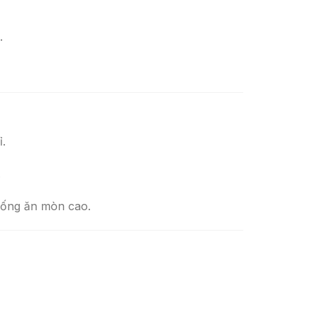
.
.
.
hống ăn mòn cao.