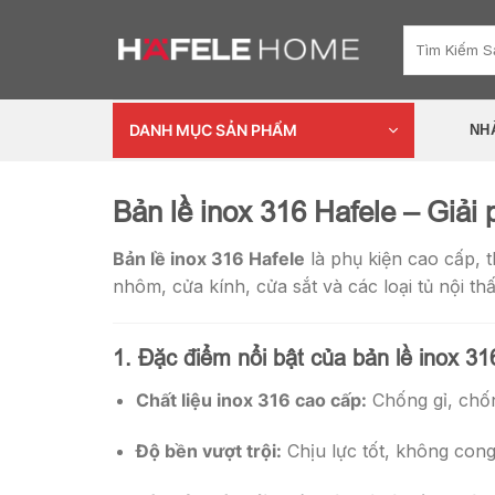
Skip
Tìm
to
kiếm:
content
DANH MỤC SẢN PHẨM
NH
Bản lề inox 316 Hafele – Giải 
Bản lề inox 316 Hafele
là phụ kiện cao cấp, 
nhôm, cửa kính, cửa sắt và các loại tủ nội th
1. Đặc điểm nổi bật của bản lề inox 31
Chất liệu inox 316 cao cấp:
Chống gỉ, chốn
Độ bền vượt trội:
Chịu lực tốt, không cong 