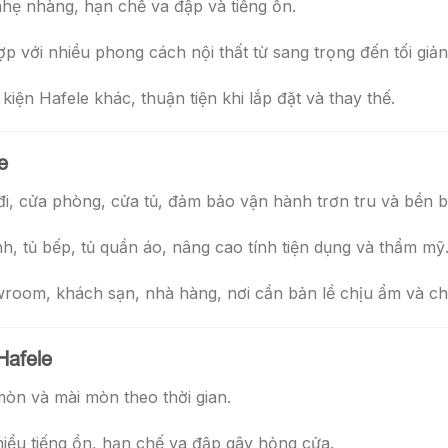
hẹ nhàng, hạn chế va đập và tiếng ồn.
ợp với nhiều phong cách nội thất từ sang trọng đến tối giản
iện Hafele khác, thuận tiện khi lắp đặt và thay thế.
e
, cửa phòng, cửa tủ, đảm bảo vận hành trơn tru và bền bỉ
h, tủ bếp, tủ quần áo, nâng cao tính tiện dụng và thẩm mỹ
oom, khách sạn, nhà hàng, nơi cần bản lề chịu ẩm và c
Hafele
mòn và mài mòn theo thời gian.
iểu tiếng ồn, hạn chế va đập gây hỏng cửa.