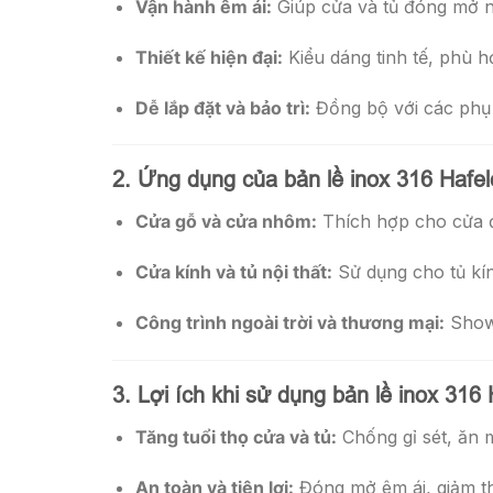
Vận hành êm ái:
Giúp cửa và tủ đóng mở n
Thiết kế hiện đại:
Kiểu dáng tinh tế, phù h
Dễ lắp đặt và bảo trì:
Đồng bộ với các phụ k
2. Ứng dụng của bản lề inox 316 Hafel
Cửa gỗ và cửa nhôm:
Thích hợp cho cửa đi
Cửa kính và tủ nội thất:
Sử dụng cho tủ kín
Công trình ngoài trời và thương mại:
Showr
3. Lợi ích khi sử dụng bản lề inox 316 
Tăng tuổi thọ cửa và tủ:
Chống gỉ sét, ăn 
An toàn và tiện lợi:
Đóng mở êm ái, giảm th