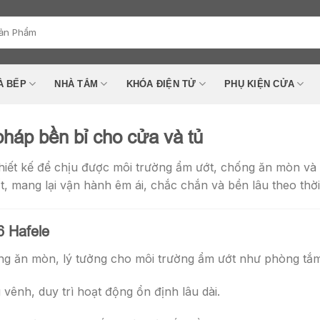
À BẾP
NHÀ TẮM
KHÓA ĐIỆN TỬ
PHỤ KIỆN CỬA
pháp bền bỉ cho cửa và tủ
thiết kế để chịu được môi trường ẩm ướt, chống ăn mòn và
ất, mang lại vận hành êm ái, chắc chắn và bền lâu theo thời
6 Hafele
g ăn mòn, lý tưởng cho môi trường ẩm ướt như phòng tắm,
vênh, duy trì hoạt động ổn định lâu dài.