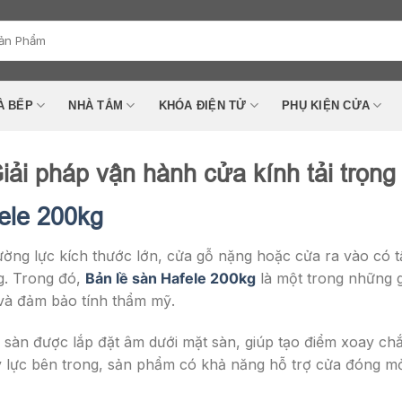
À BẾP
NHÀ TẮM
KHÓA ĐIỆN TỬ
PHỤ KIỆN CỬA
iải pháp vận hành cửa kính tải trọng 
ele 200kg
ường lực kích thước lớn, cửa gỗ nặng hoặc cửa ra vào có t
g. Trong đó,
Bản lề sàn Hafele 200kg
là một trong những g
 và đảm bảo tính thẩm mỹ.
lề sàn được lắp đặt âm dưới mặt sàn, giúp tạo điểm xoay 
ủy lực bên trong, sản phẩm có khả năng hỗ trợ cửa đóng m