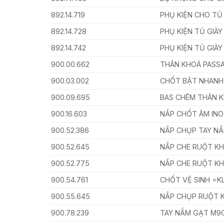
892.14.719
PHỤ KIỆN CHO TỦ
892.14.728
PHỤ KIỆN TỦ GIÀ
892.14.742
PHỤ KIỆN TỦ GIÀ
900.00.662
THÂN KHOÁ PASSA
900.03.002
CHỐT BẬT NHANH
900.09.695
BAS CHÊM THÂN 
900.16.603
NẮP CHỐT ÂM IN
900.52.386
NẮP CHỤP TAY NẮ
900.52.645
NẮP CHE RUỘT K
900.52.775
NẮP CHE RUỘT K
900.54.761
CHỐT VỆ SINH =K
900.55.645
NẮP CHỤP RUỘT 
900.78.239
TAY NẮM GẠT M9