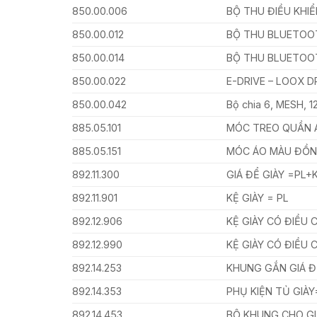
850.00.006
BỘ THU ĐIỀU KHI
850.00.012
BỘ THU BLUETOO
850.00.014
BỘ THU BLUETOO
850.00.022
E-DRIVE – LOOX DR
850.00.042
Bộ chia 6, MESH, 
885.05.101
MÓC TREO QUẦN 
885.05.151
MÓC ÁO MÀU ĐỒN
892.11.300
GIÁ ĐỂ GIÀY =PL+
892.11.901
KỆ GIÀY = PL
892.12.906
KỆ GIÀY CÓ ĐIỀU 
892.12.990
KỆ GIÀY CÓ ĐIỀU 
892.14.253
KHUNG GẮN GIÁ Đ
892.14.353
PHỤ KIỆN TỦ GIÀY
892.14.453
BỘ KHUNG CHO GI