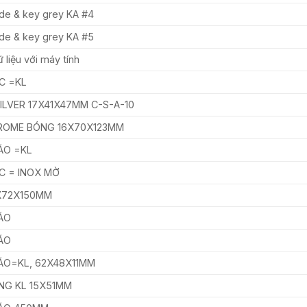
de & key grey KA #4
de & key grey KA #5
 liệu với máy tính
C =KL
ILVER 17X41X47MM C-S-A-10
ROME BÓNG 16X70X123MM
ÁO =KL
C = INOX MỜ
X72X150MM
ÁO
ÁO
ÁO=KL, 62X48X11MM
NG KL 15X51MM