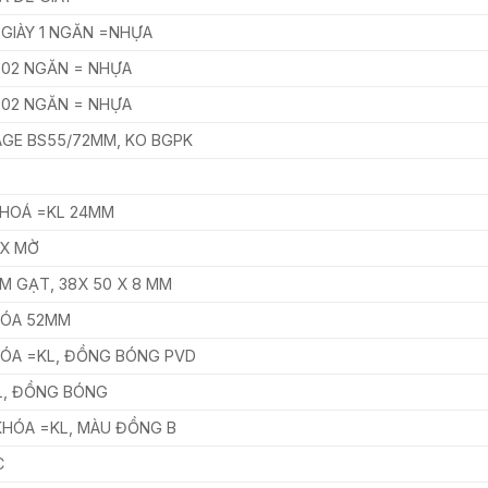
 GIÀY 1 NGĂN =NHỰA
Y 02 NGĂN = NHỰA
Y 02 NGĂN = NHỰA
GE BS55/72MM, KO BGPK
KHOÁ =KL 24MM
OX MỜ
M GẠT, 38X 50 X 8 MM
HÓA 52MM
HÓA =KL, ĐỒNG BÓNG PVD
L, ĐỒNG BÓNG
KHÓA =KL, MÀU ĐỒNG B
C