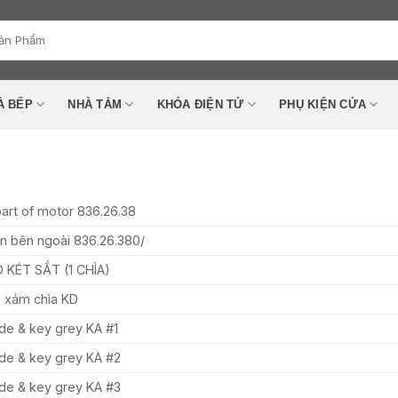
À BẾP
NHÀ TẮM
KHÓA ĐIỆN TỬ
PHỤ KIỆN CỬA
art of motor 836.26.38
n bên ngoài 836.26.380/
 KÉT SẮT (1 CHÌA)
 xám chìa KD
e & key grey KA #1
de & key grey KA #2
de & key grey KA #3