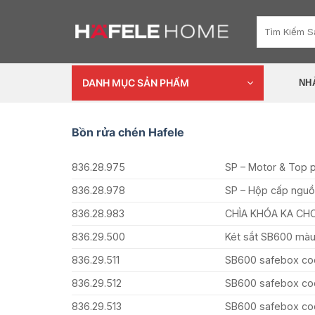
Skip
Tìm
to
kiếm:
content
DANH MỤC SẢN PHẨM
NH
Bồn rửa chén Hafele
836.28.975
SP – Motor & Top p
836.28.978
SP – Hộp cấp nguồ
836.28.983
CHÌA KHÓA KA CHO
836.29.500
Két sắt SB600 màu
836.29.511
SB600 safebox cod
836.29.512
SB600 safebox co
836.29.513
SB600 safebox co