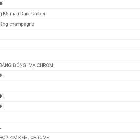
ME
g K9 màu Dark Umber
vàng champagne
 BẰNG ĐỒNG, MẠ CHROM
=KL
=KL
=KL
L
HỢP KIM KẼM, CHROME