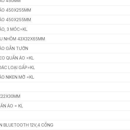
ÁO 450MM
ÁO 450X255MM
ÁO 450X255MM
ÁO, 3 MÓC=KL
U NHÔM 43X32X65MM
ÁO GẮN TƯỜN
EO QUẦN ÁO =KL
OÁC LOẠI GẤP=KL
O NIKEN MỜ =KL
X22X30MM
ẦN ÁO = KL
ỂN BLUETOOTH 12V,4 CỔNG