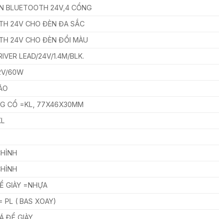
ỂN BLUETOOTH 24V,4 CỔNG
TH 24V CHO ĐÈN ĐA SẮC
TH 24V CHO ĐÈN ĐỔI MÀU
IVER LEAD/24V/1.4M/BLK.
12V/60W
ÁO
G CỔ =KL, 77X46X30MM
KL
CHỈNH
CHỈNH
Ể GIÀY =NHỰA
= PL ( BAS XOAY)
Á ĐỂ GIÀY