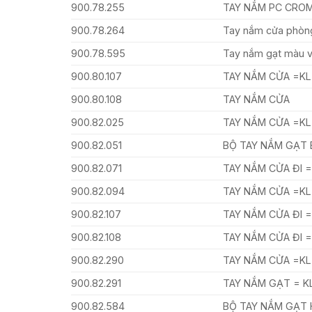
900.78.255
TAY NẮM PC CRO
900.78.264
Tay nắm cửa phòn
900.78.595
Tay nắm gạt màu 
900.80.107
TAY NẮM CỬA =KL
900.80.108
TAY NẮM CỬA
900.82.025
TAY NẮM CỬA =KL
900.82.051
BỘ TAY NẮM GẠT
900.82.071
TAY NẮM CỬA ĐI 
900.82.094
TAY NẮM CỬA =KL
900.82.107
TAY NẮM CỬA ĐI 
900.82.108
TAY NẮM CỬA ĐI 
900.82.290
TAY NẮM CỬA =KL
900.82.291
TAY NẮM GẠT = K
900.82.584
BỘ TAY NẮM GẠT 