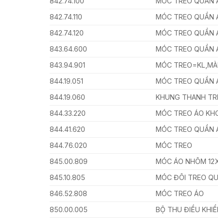
842.74.100
MÓC TREO QUẦN 
842.74.110
MÓC TREO QUẦN 
842.74.120
MÓC TREO QUẦN 
843.64.600
MÓC TREO QUẦN 
843.94.901
MÓC TREO=KL,MÀ
844.19.051
MÓC TREO QUẦN 
844.19.060
KHUNG THANH TR
844.33.220
MÓC TREO ÁO KH
844.41.620
MÓC TREO QUẦN Á
844.76.020
MÓC TREO
845.00.809
MÓC ÁO NHÔM 12
845.10.805
MÓC ĐÔI TREO QU
846.52.808
MÓC TREO ÁO
850.00.005
BỘ THU ĐIỀU KHI