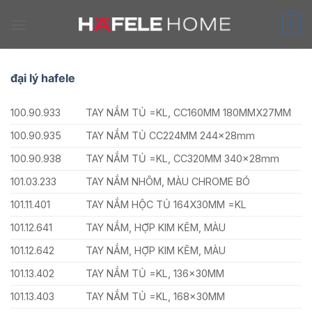
Skip
to
0
content
đại lý hafele
100.90.933
TAY NẮM TỦ =KL, CC160MM 180MMX27MM
100.90.935
TAY NẮM TỦ CC224MM 244x28mm
100.90.938
TAY NẮM TỦ =KL, CC320MM 340x28mm
101.03.233
TAY NẮM NHÔM, MÀU CHROME BÓ
101.11.401
TAY NẮM HỘC TỦ 164X30MM =KL
101.12.641
TAY NẮM, HỢP KIM KẼM, MÀU
101.12.642
TAY NẮM, HỢP KIM KẼM, MÀU
101.13.402
TAY NẮM TỦ =KL, 136x30MM
101.13.403
TAY NẮM TỦ =KL, 168x30MM