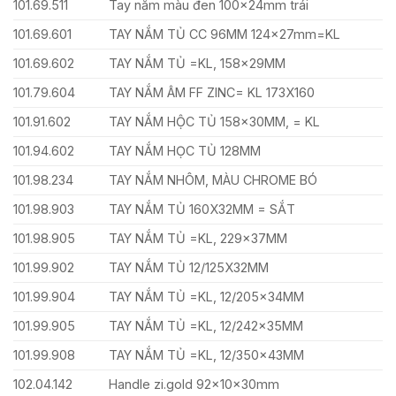
101.69.511
Tay nắm màu đen 100x24mm trái
101.69.601
TAY NẮM TỦ CC 96MM 124x27mm=KL
101.69.602
TAY NẮM TỦ =KL, 158x29MM
101.79.604
TAY NẮM ÂM FF ZINC= KL 173X160
101.91.602
TAY NẮM HỘC TỦ 158x30MM, = KL
101.94.602
TAY NẮM HỌC TỦ 128MM
101.98.234
TAY NẮM NHÔM, MÀU CHROME BÓ
101.98.903
TAY NẮM TỦ 160X32MM = SẮT
101.98.905
TAY NẮM TỦ =KL, 229x37MM
101.99.902
TAY NẮM TỦ 12/125X32MM
101.99.904
TAY NẮM TỦ =KL, 12/205x34MM
101.99.905
TAY NẮM TỦ =KL, 12/242x35MM
101.99.908
TAY NẮM TỦ =KL, 12/350x43MM
102.04.142
Handle zi.gold 92x10x30mm