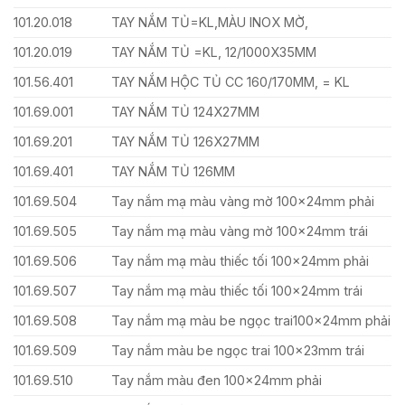
101.20.018
TAY NẮM TỦ=KL,MÀU INOX MỜ,
101.20.019
TAY NẮM TỦ =KL, 12/1000X35MM
101.56.401
TAY NẮM HỘC TỦ CC 160/170MM, = KL
101.69.001
TAY NẮM TỦ 124X27MM
101.69.201
TAY NẮM TỦ 126X27MM
101.69.401
TAY NẮM TỦ 126MM
101.69.504
Tay nắm mạ màu vàng mờ 100x24mm phải
101.69.505
Tay nắm mạ màu vàng mờ 100x24mm trái
101.69.506
Tay nắm mạ màu thiếc tối 100x24mm phải
101.69.507
Tay nắm mạ màu thiếc tối 100x24mm trái
101.69.508
Tay nắm mạ màu be ngọc trai100x24mm phải
101.69.509
Tay nắm màu be ngọc trai 100x23mm trái
101.69.510
Tay nắm màu đen 100x24mm phải