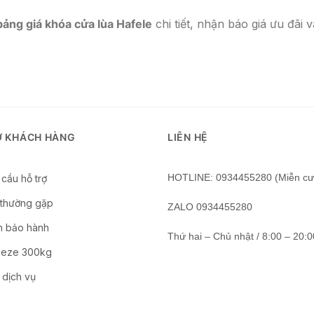
bảng giá khóa cửa lùa Hafele
chi tiết, nhận báo giá ưu đãi 
Ợ KHÁCH HÀNG
LIÊN HỆ
HOTLINE: 0934455280 (Miễn cư
cầu hỗ trợ
 thường gặp
ZALO 0934455280
n bảo hành
Thứ hai – Chủ nhật / 8:00 – 20:0
Geze 300kg
 dịch vụ