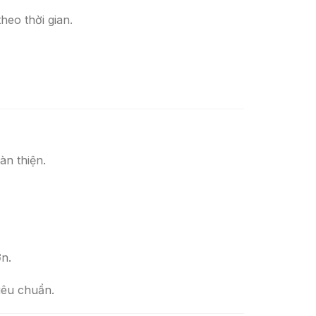
eo thời gian.
n thiện.
n.
iêu chuẩn.