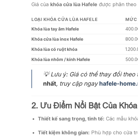
Giá của
khóa cửa lùa Hafele
được phân theo d
LOẠI KHÓA CỬA LÙA HAFELE
MỨC 
Khóa lùa tay âm Hafele
400.0
Khóa cửa lùa inox Hafele
800.0
Khóa lùa có ruột khóa
1.200
Khóa lùa nhôm / kính Hafele
500.0
💡
Lưu ý:
Giá có thể thay đổi theo 
nhất
, truy cập ngay
hafele-home.
2. Ưu Điểm Nổi Bật Của Khóa
Thiết kế sang trọng, tinh tế:
Các mẫu khóa 
Tiết kiệm không gian:
Phù hợp cho cửa trư