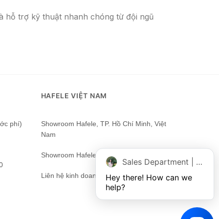
và hỗ trợ kỹ thuật nhanh chóng từ đội ngũ
HAFELE VIỆT NAM
ớc phí)
Showroom Hafele, TP. Hồ Chí Minh, Việt
Nam
Showroom Hafele Hà Nội
Sales Department | Chat online
0
Liên hệ kinh doanh Hafele nhận báo giá
Hey there! How can we 
help?