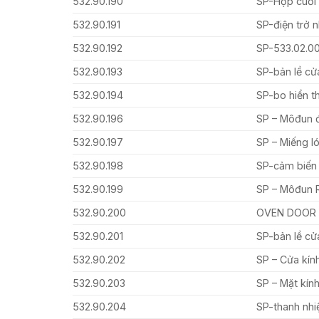
532.90.190
SP-Hộp cuối 
532.90.191
SP-điện trở n
532.90.192
SP-533.02.0
532.90.193
SP-bản lề cử
532.90.194
SP-bo hiển th
532.90.196
SP – Môđun đ
532.90.197
SP – Miếng ló
532.90.198
SP-cảm biến
532.90.199
SP – Môđun 
532.90.200
OVEN DOOR 
532.90.201
SP-bản lề cử
532.90.202
SP – Cửa kín
532.90.203
SP – Mặt kín
532.90.204
SP-thanh nhi