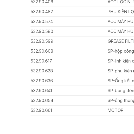
532.90.406
ACC LỌC NƯ
532.90.482
PHỤ KIỆN LỌ
532.90.574
ACC MÁY HÚ
532.90.580
ACC MÁY HÚ
532.90.599
GREASE FILT
532.90.608
SP-hộp công
532.90.617
SP-linh kiện
532.90.628
SP-phụ kiện 
532.90.636
SP-Ống kết n
532.90.641
SP-bóng đèn
532.90.654
SP-ống thông
532.90.661
MOTOR