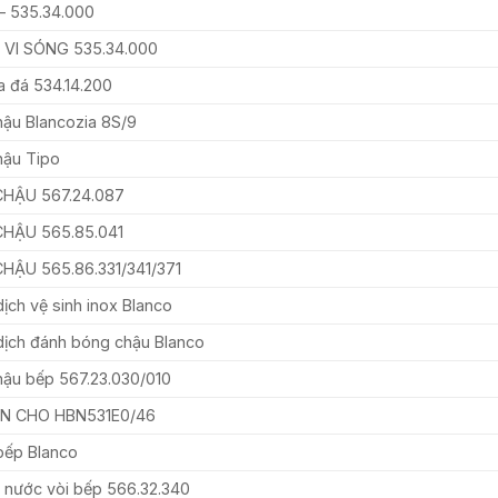
 – 535.34.000
 VI SÓNG 535.34.000
 đá 534.14.200
hậu Blancozia 8S/9
hậu Tipo
CHẬU 567.24.087
CHẬU 565.85.041
CHẬU 565.86.331/341/371
ịch vệ sinh inox Blanco
dịch đánh bóng chậu Blanco
hậu bếp 567.23.030/010
ÈN CHO HBN531E0/46
bếp Blanco
 nước vòi bếp 566.32.340