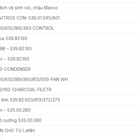
ịch vệ sinh vòi, chậu Blanco
 VITROS CON-536.01.595/601
03/613/389/393-CONTROL
ủa 539.82.193
29B – 539.82.193
c – 539.82.193
813-CONDENSER
03/613/389/393/813/005-FAN WH
83/192-CHARCOAL FILETR
 tính 539.82.603/613/372/373
n – 535.00.280
lò nướng 535.00.280
ÈN CHO TỦ LẠNH