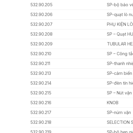
532.90.205
SP-bộ bảo vệ
532.90.206
SP-quạt lò n
532.90.207
PHỤ KIỆN L
532.90.208
SP – Quạt H
532.90.209
TUBULAR HE
532.90.210
SP – Công tắ
532.90.211
SP-thanh nhi
532.90.213
SP-cảm biến 
532.90.214
SP-đèn tín hi
532.90.215
SP – Nút vặ
532.90.216
KNOB
532.90.217
SP-núm vặn
532.90.218
SELECTION 
532.90.219
SP-bộ hẹn gi