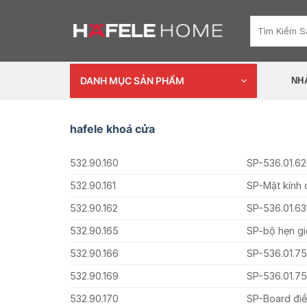
Skip
Tìm
to
kiếm:
content
DANH MỤC SẢN PHẨM
NH
hafele khoá cửa
532.90.160
SP-536.01.62
532.90.161
SP-Mặt kính 
532.90.162
SP-536.01.6
532.90.165
SP-bộ hẹn gi
532.90.166
SP-536.01.
532.90.169
SP-536.01.
532.90.170
SP-Board điề