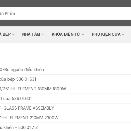
À BẾP
NHÀ TẮM
KHÓA ĐIỆN TỬ
PHỤ KIỆN CỬA
0-Bo nguồn điều khiển
của bếp 536.01.631
31/751-HL ELEMENT 180MM 1800W
ờ của 536.01.631
751-GLASS FRAME ASSEMBLY
751-HL ELEMENT 210MM 2300W
u khiển – 536.01.751