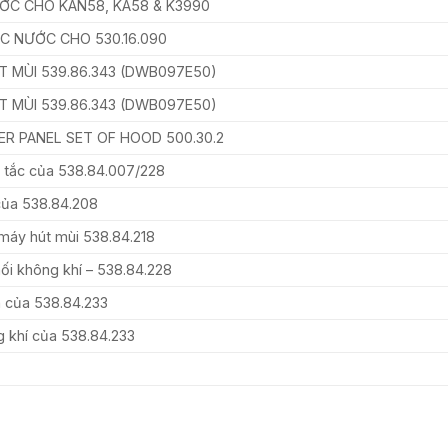
ỚC CHO KAN58, KA58 & K3990
C NƯỚC CHO 530.16.090
T MÙI 539.86.343 (DWB097E50)
T MÙI 539.86.343 (DWB097E50)
ER PANEL SET OF HOOD 500.30.2
 tắc của 538.84.007/228
 của 538.84.208
máy hút mùi 538.84.218
ối không khí – 538.84.228
 của 538.84.233
 khí của 538.84.233