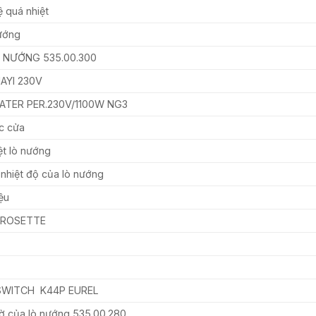
 quá nhiệt
ướng
Ò NƯỚNG 535.00.300
UAYI 230V
ATER PER.230V/1100W NG3
c cửa
ệt lò nướng
nhiệt độ của lò nướng
ệu
n ROSETTE
SWITCH K44P EUREL
ờ của lò nướng 535.00.280