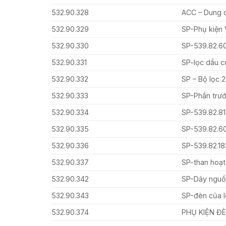
532.90.328
ACC – Dung d
532.90.329
SP-Phụ kiện
532.90.330
SP-539.82.6
532.90.331
SP-lọc dầu c
532.90.332
SP – Bộ lọc 
532.90.333
SP-Phần trướ
532.90.334
SP-539.82.
532.90.335
SP-539.82.6
532.90.336
SP-539.82.1
532.90.337
SP-than hoạt
532.90.342
SP-Dây nguồ
532.90.343
SP-đèn của 
532.90.374
PHỤ KIỆN Đ