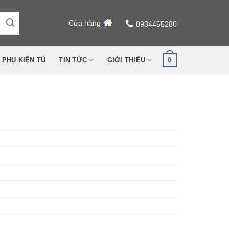
Cửa hàng
0934455280
0
PHỤ KIỆN TỦ
TIN TỨC
GIỚI THIỆU