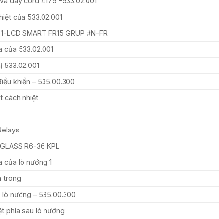
và dây cord 4175 -533.02.001
hiệt của 533.02.001
01-LCD SMART FR15 GRUP #N-FR
a của 533.02.001
ị 533.02.001
iều khiển – 535.00.300
t cách nhiệt
Relays
GLASS R6-36 KPL
a của lò nướng 1
h trong
h lò nướng – 535.00.300
ệt phía sau lò nướng