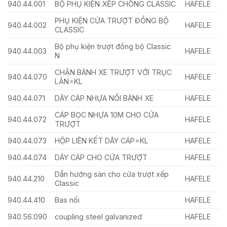
940.44.001
BỘ PHỤ KIỆN XẾP CHỒNG CLASSIC
HAFELE
PHỤ KIỆN CỬA TRƯỢT ĐỒNG BỘ
940.44.002
HAFELE
CLASSIC
Bộ phụ kiện trượt đồng bộ Classic
940.44.003
HAFELE
N
CHẶN BÁNH XE TRƯỢT VỚI TRỤC
940.44.070
HAFELE
LĂN=KL
940.44.071
DÂY CÁP NHỰA NỐI BÁNH XE
HAFELE
CÁP BỌC NHỰA 10M CHO CỬA
940.44.072
HAFELE
TRƯỢT
940.44.073
HỘP LIÊN KẾT DÂY CÁP=KL
HAFELE
940.44.074
DÂY CÁP CHO CỬA TRƯỢT
HAFELE
Dẫn hướng sàn cho cửa trượt xếp
940.44.210
HAFELE
Classic
940.44.410
Bas nối
HAFELE
940.56.090
coupling steel galvanized
HAFELE