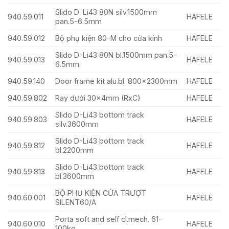
Slido D-Li43 80N silv.1500mm
940.59.011
HAFELE
pan.5-6.5mm
940.59.012
Bộ phụ kiện 80-M cho cửa kính
HAFELE
Slido D-Li43 80N bl.1500mm pan.5-
940.59.013
HAFELE
6.5mm
940.59.140
Door frame kit alu.bl. 800x2300mm
HAFELE
940.59.802
Ray dưới 30x4mm (RxC)
HAFELE
Slido D-Li43 bottom track
940.59.803
HAFELE
silv.3600mm
Slido D-Li43 bottom track
940.59.812
HAFELE
bl.2200mm
Slido D-Li43 bottom track
940.59.813
HAFELE
bl.3600mm
BỘ PHỤ KIỆN CỬA TRƯỢT
940.60.001
HAFELE
SILENT60/A
Porta soft and self cl.mech. 61-
940.60.010
HAFELE
100kg