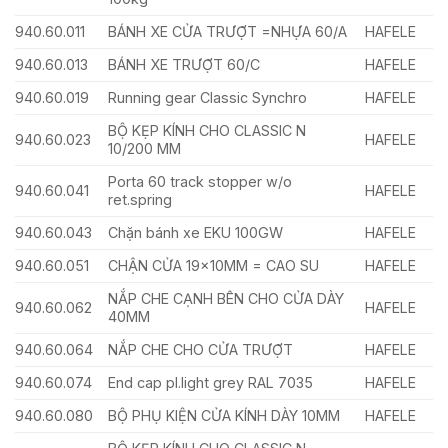
940.60.011
BÁNH XE CỬA TRƯỢT =NHỰA 60/A
HAFELE
940.60.013
BÁNH XE TRƯỢT 60/C
HAFELE
940.60.019
Running gear Classic Synchro
HAFELE
BỘ KẸP KÍNH CHO CLASSIC N
940.60.023
HAFELE
10/200 MM
Porta 60 track stopper w/o
940.60.041
HAFELE
ret.spring
940.60.043
Chặn bánh xe EKU 100GW
HAFELE
940.60.051
CHẬN CỬA 19x10MM = CAO SU
HAFELE
NẮP CHE CẠNH BÊN CHO CỬA DÀY
940.60.062
HAFELE
40MM
940.60.064
NẮP CHE CHO CỬA TRƯỢT
HAFELE
940.60.074
End cap pl.light grey RAL 7035
HAFELE
940.60.080
BỘ PHỤ KIỆN CỬA KÍNH DÀY 10MM
HAFELE