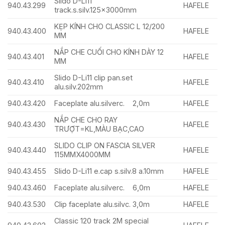
Slido D-Li11
940.43.299
HAFELE
track.s.silv.125x3000mm
KẸP KÍNH CHO CLASSIC L 12/200
940.43.400
HAFELE
MM
NẮP CHE CUỐI CHO KÍNH DÀY 12
940.43.401
HAFELE
MM
Slido D-Li11 clip pan.set
940.43.410
HAFELE
alu.silv.202mm
940.43.420
Faceplate alu.silverc. 2,0m
HAFELE
NẮP CHE CHO RAY
940.43.430
HAFELE
TRƯỢT=KL,MÀU BẠC,CAO
SLIDO CLIP ON FASCIA SILVER
940.43.440
HAFELE
115MMX4000MM
940.43.455
Slido D-Li11 e.cap s.silv.8 a.10mm
HAFELE
940.43.460
Faceplate alu.silverc. 6,0m
HAFELE
940.43.530
Clip faceplate alu.silvc. 3,0m
HAFELE
Classic 120 track 2M special