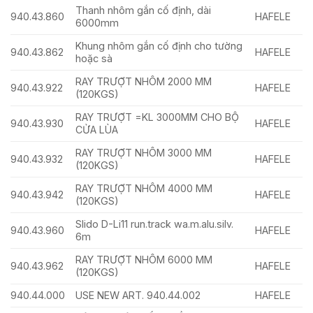
Thanh nhôm gắn cố định, dài
940.43.860
HAFELE
6000mm
Khung nhôm gắn cố định cho tường
940.43.862
HAFELE
hoặc sà
RAY TRƯỢT NHÔM 2000 MM
940.43.922
HAFELE
(120KGS)
RAY TRƯỢT =KL 3000MM CHO BỘ
940.43.930
HAFELE
CỬA LÙA
RAY TRƯỢT NHÔM 3000 MM
940.43.932
HAFELE
(120KGS)
RAY TRƯỢT NHÔM 4000 MM
940.43.942
HAFELE
(120KGS)
Slido D-Li11 run.track wa.m.alu.silv.
940.43.960
HAFELE
6m
RAY TRƯỢT NHÔM 6000 MM
940.43.962
HAFELE
(120KGS)
940.44.000
USE NEW ART. 940.44.002
HAFELE