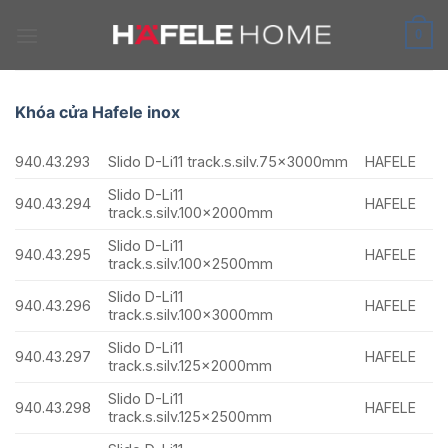
Skip
to
0
content
Khóa cửa Hafele inox
940.43.293
Slido D-Li11 track.s.silv.75x3000mm
HAFELE
Slido D-Li11
940.43.294
HAFELE
track.s.silv.100x2000mm
Slido D-Li11
940.43.295
HAFELE
track.s.silv.100x2500mm
Slido D-Li11
940.43.296
HAFELE
track.s.silv.100x3000mm
Slido D-Li11
940.43.297
HAFELE
track.s.silv.125x2000mm
Slido D-Li11
940.43.298
HAFELE
track.s.silv.125x2500mm