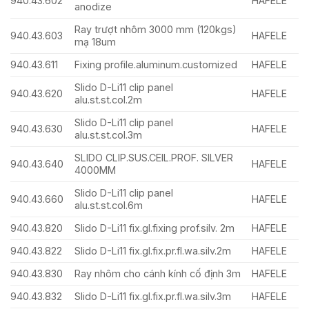
940.43.602
HAFELE
anodize
Ray trượt nhôm 3000 mm (120kgs)
940.43.603
HAFELE
mạ 18um
940.43.611
Fixing profile.aluminum.customized
HAFELE
Slido D-Li11 clip panel
940.43.620
HAFELE
alu.st.st.col.2m
Slido D-Li11 clip panel
940.43.630
HAFELE
alu.st.st.col.3m
SLIDO CLIP.SUS.CEIL.PROF. SILVER
940.43.640
HAFELE
4000MM
Slido D-Li11 clip panel
940.43.660
HAFELE
alu.st.st.col.6m
940.43.820
Slido D-Li11 fix.gl.fixing prof.silv. 2m
HAFELE
940.43.822
Slido D-Li11 fix.gl.fix.pr.fl.wa.silv.2m
HAFELE
940.43.830
Ray nhôm cho cánh kính cố định 3m
HAFELE
940.43.832
Slido D-Li11 fix.gl.fix.pr.fl.wa.silv.3m
HAFELE