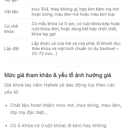
Inox 304, thép không gỉ, hợp kim kẽm mạ mờ
Vật liệu
hoặc bóng, màu đen mờ hoặc màu kim loại
Có mẫu khóa cơ 5-pin, có ruột khóa kép hoặc
Cơ chế
ruột khóa đơn, hoặc dùng kết hợp chốt chết,
khóa
khóa tay gạt
Lắp được cả cửa trái và cửa phải, lỗ khoét đục
Lắp đặt
thân khóa và mặt bích chuẩn (ví dụ backset ~
55-72 mm…)
Mức giá tham khảo & yếu tố ảnh hưởng giá
Giá khoá tay nắm Hafele sẽ dao động tùy theo các
yếu tố:
Chất liệu hoàn thiện: inox mờ, inox bóng, màu đen,
lớp mạ đặc biệt…
Có ổ khóa cơ (ruột khóa) đi kèm hay không