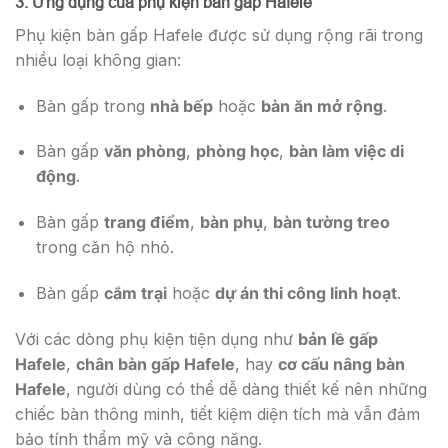
3. Ứng dụng của phụ kiện bàn gấp Hafele
Phụ kiện bàn gấp Hafele được sử dụng rộng rãi trong
nhiều loại không gian:
Bàn gấp trong
nhà bếp
hoặc
bàn ăn mở rộng
.
Bàn gấp
văn phòng
,
phòng học
,
bàn làm việc di
động
.
Bàn gấp
trang điểm
,
bàn phụ
,
bàn tường treo
trong căn hộ nhỏ.
Bàn gấp
cắm trại
hoặc
dự án thi công linh hoạt
.
Với các dòng phụ kiện tiện dụng như
bản lề gấp
Hafele
,
chân bàn gấp Hafele
, hay
cơ cấu nâng bàn
Hafele
, người dùng có thể dễ dàng thiết kế nên những
chiếc bàn thông minh, tiết kiệm diện tích mà vẫn đảm
bảo tính thẩm mỹ và công năng.