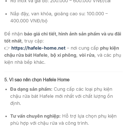
Rổ inox và giá đỡ: 200.000 – 600.000 VNĐ/cái
Nắp đậy, van khóa, gioăng cao su: 100.000 –
400.000 VNĐ/bộ
Để nhận
báo giá chi tiết, hình ảnh sản phẩm và ưu đãi
tốt nhất
, truy cập:
👉
https://hafele-home.net
– nơi cung cấp
phụ kiện
chậu rửa bát Hafele
,
bộ xi phông
,
vòi rửa
, và các phụ
kiện nhà bếp khác.
5. Vì sao nên chọn Hafele Home
Đa dạng sản phẩm:
Cung cấp các loại phụ kiện
chậu rửa bát Hafele mới nhất với chất lượng ổn
định.
Tư vấn chuyên nghiệp:
Hỗ trợ lựa chọn phụ kiện
phù hợp với chậu rửa và công trình.