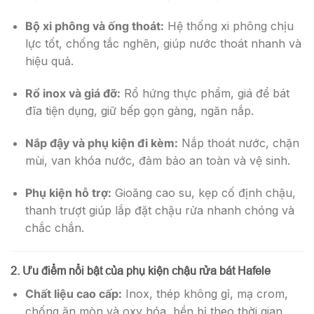
Bộ xi phông và ống thoát:
Hệ thống xi phông chịu
lực tốt, chống tắc nghẽn, giúp nước thoát nhanh và
hiệu quả.
Rổ inox và giá đỡ:
Rổ hứng thực phẩm, giá để bát
đĩa tiện dụng, giữ bếp gọn gàng, ngăn nắp.
Nắp đậy và phụ kiện đi kèm:
Nắp thoát nước, chặn
mùi, van khóa nước, đảm bảo an toàn và vệ sinh.
Phụ kiện hỗ trợ:
Gioăng cao su, kẹp cố định chậu,
thanh trượt giúp lắp đặt chậu rửa nhanh chóng và
chắc chắn.
2. Ưu điểm nổi bật của phụ kiện chậu rửa bát Hafele
Chất liệu cao cấp:
Inox, thép không gỉ, mạ crom,
chống ăn mòn và oxy hóa, bền bỉ theo thời gian.