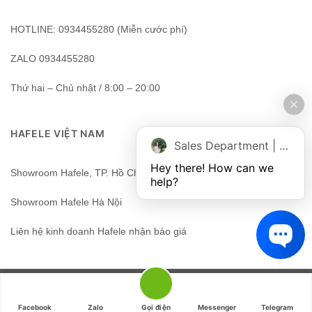
HOTLINE: 0934455280 (Miễn cước phí)
ZALO 0934455280
Thứ hai – Chủ nhật / 8:00 – 20:00
HAFELE VIỆT NAM
Sales Department | Chat online
Hey there! How can we 
Showroom Hafele, TP. Hồ Chí Minh, Việt Nam
help?
Showroom Hafele Hà Nội
Liên hệ kinh doanh Hafele nhận báo giá
HAFELEHOME - HAFELE - HAFELE VIỆT NAM.
Facebook
Zalo
Gọi điện
Messenger
Telegram