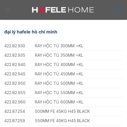
Skip
to
0
content
đại lý hafele hồ chí minh
422.82.930
RAY HỘC TỦ 300MM =KL
422.82.935
RAY HỘC TỦ 350MM =KL
422.82.940
RAY HỘC TỦ 400MM =KL
422.82.945
RAY HỘC TỦ 450MM =KL
422.82.950
RAY HỘC TỦ 500MM =KL
422.82.955
RAY HỘC TỦ 550MM =KL
422.82.960
RAY HỘC TỦ 600MM =KL
422.87.254
500MM FE 45KG H45 BLACK
422.87.259
550MM FE 45KG H45 BLACK