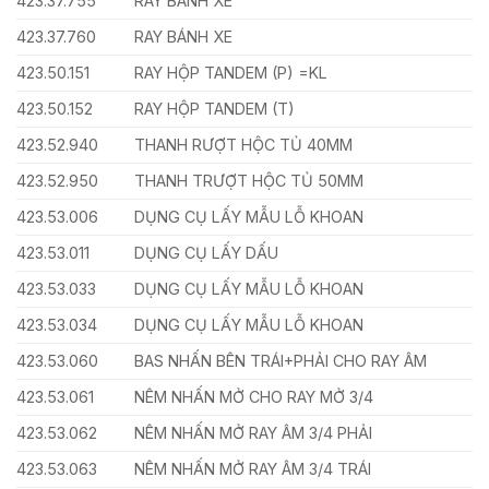
423.37.755
RAY BÁNH XE
423.37.760
RAY BÁNH XE
423.50.151
RAY HỘP TANDEM (P) =KL
423.50.152
RAY HỘP TANDEM (T)
423.52.940
THANH RƯỢT HỘC TỦ 40MM
423.52.950
THANH TRƯỢT HỘC TỦ 50MM
423.53.006
DỤNG CỤ LẤY MẪU LỖ KHOAN
423.53.011
DỤNG CỤ LẤY DẤU
423.53.033
DỤNG CỤ LẤY MẪU LỖ KHOAN
423.53.034
DỤNG CỤ LẤY MẪU LỖ KHOAN
423.53.060
BAS NHẤN BÊN TRÁI+PHẢI CHO RAY ÂM
423.53.061
NÊM NHẤN MỞ CHO RAY MỞ 3/4
423.53.062
NÊM NHẤN MỞ RAY ÂM 3/4 PHẢI
423.53.063
NÊM NHẤN MỞ RAY ÂM 3/4 TRÁI