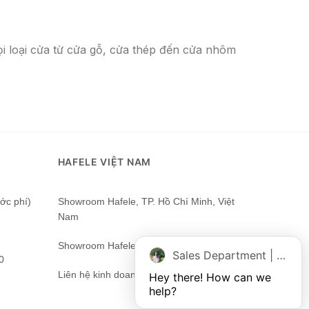
i loại cửa từ cửa gỗ, cửa thép đến cửa nhôm
HAFELE VIỆT NAM
ớc phí)
Showroom Hafele, TP. Hồ Chí Minh, Việt
Nam
Showroom Hafele Hà Nội
Sales Department | Chat online
0
Liên hệ kinh doanh Hafele nhận báo giá
Hey there! How can we 
help?