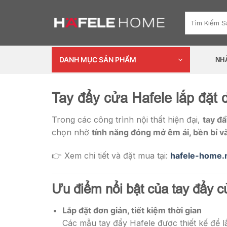
Skip
Tìm
to
kiếm:
content
DANH MỤC SẢN PHẨM
NH
Tay đẩy cửa Hafele lắp đặt d
Trong các công trình nội thất hiện đại,
tay đẩ
chọn nhờ
tính năng đóng mở êm ái, bền bỉ và
👉 Xem chi tiết và đặt mua tại:
hafele-home.
Ưu điểm nổi bật của tay đẩy c
Lắp đặt đơn giản, tiết kiệm thời gian
Các mẫu tay đẩy Hafele được thiết kế để l