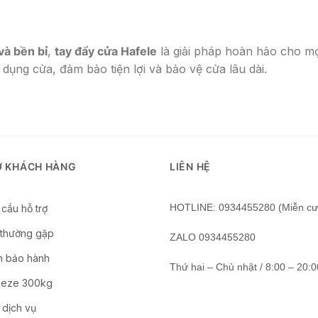
và bền bỉ
,
tay đẩy cửa Hafele
là giải pháp hoàn hảo cho mọ
dụng cửa, đảm bảo tiện lợi và bảo vệ cửa lâu dài.
Ợ KHÁCH HÀNG
LIÊN HỆ
HOTLINE: 0934455280 (Miễn cư
cầu hỗ trợ
 thường gặp
ZALO 0934455280
n bảo hành
Thứ hai – Chủ nhật / 8:00 – 20:0
Geze 300kg
 dịch vụ