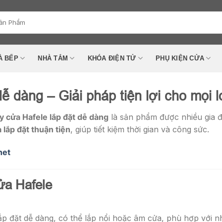
À BẾP
NHÀ TẮM
KHÓA ĐIỆN TỬ
PHỤ KIỆN CỬA
ễ dàng – Giải pháp tiện lợi cho mọi l
y cửa Hafele lắp đặt dễ dàng
là sản phẩm được nhiều gia đ
 lắp đặt thuận tiện
, giúp tiết kiệm thời gian và công sức.
net
ửa Hafele
ắp đặt dễ dàng, có thể lắp nổi hoặc âm cửa, phù hợp với n