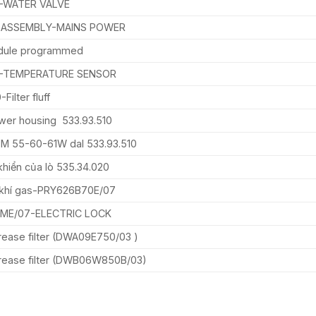
0-WATER VALVE
 ASSEMBLY-MAINS POWER
dule programmed
90-TEMPERATURE SENSOR
ilter fluff
wer housing 533.93.510
PM 55-60-61W dal 533.93.510
khiển của lò 535.34.020
 khí gas-PRY626B70E/07
ME/07-ELECTRIC LOCK
ease filter (DWA09E750/03 )
rease filter (DWB06W850B/03)