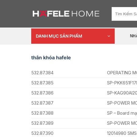
Skip
Tìm
to
kiếm:
content
DANH MỤC SẢN PHẨM
NH
thân khóa hafele
532.87.384
OPERATING MO
532.87.385
SP-PKK651F17
532.87.386
SP-KAG90AI2
532.87.387
SP-POWER MO
532.87.388
SP – Board mạ
532.87.389
SP-POWER MO
532.87.390
12014980 SM