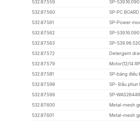
532.87.559
SP-539.16.09
532.87.560
SP-PC BOARD
532.87.561
SP-Power mo
532.87.562
SP-539.16.0
532.87.563
SP-539.96.520-F
532.87.572
Detergent dra
532.87.579
Motor(12/14 R
532.87.581
SP-bảng điều 
532.87.598
SP- Đầu phun
532.87.599
SP-WAS28448
532.87.600
Metal-mesh gr
532.87.601
Metal-mesh g