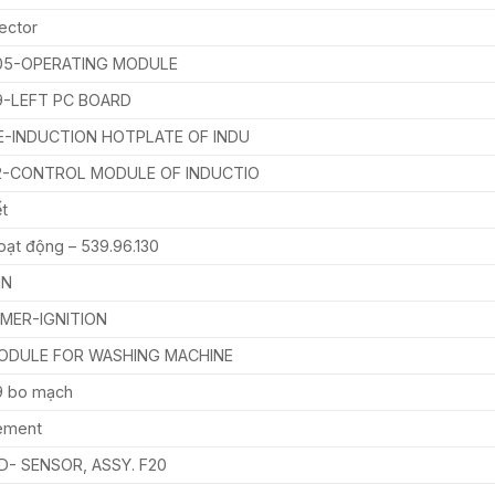
ector
005-OPERATING MODULE
9-LEFT PC BOARD
E-INDUCTION HOTPLATE OF INDU
62-CONTROL MODULE OF INDUCTIO
ết
oạt động – 539.96.130
IN
MER-IGNITION
ODULE FOR WASHING MACHINE
9 bo mạch
lement
D- SENSOR, ASSY. F20