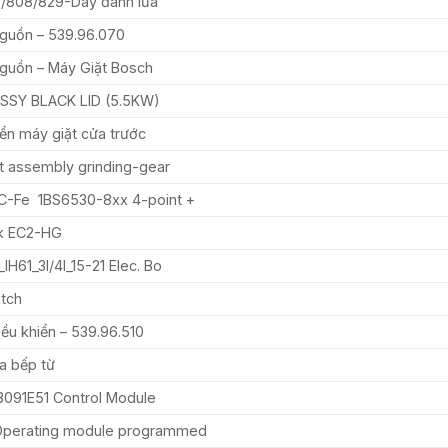
7/808/829-Dây đánh lửa
guồn – 539.96.070
guồn – Máy Giặt Bosch
SSY BLACK LID (5.5KW)
ển máy giặt cửa trước
nt assembly grinding-gear
C-Fe 1BS6530-8xx 4-point +
ck EC2-HG
H61_3I/4I_15-21 Elec. Bo
itch
ều khiển – 539.96.510
a bếp từ
091E51 Control Module
Operating module programmed