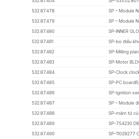
532.87.404
SP-533.02.80
532.87.478
SP – Module N
532.87.479
SP – Module N
532.87.480
SP-INNER GLO
532.87.481
SP-bo điều khi
532.87.482
SP-Milling pla
532.87.483
SP-Motor BLD
532.87.484
SP-Clock clo
532.87.485
SP-PC boardR_I
532.87.486
SP-Ignition sw
532.87.487
SP – Module đi
532.87.488
SP-mâm từ củ
532.87.489
SP-754230 DIB
532.87.490
SP-11028277 