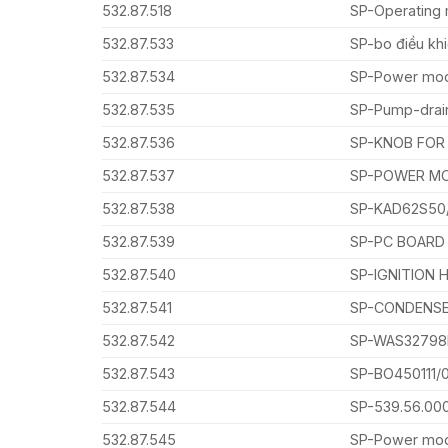
532.87.518
SP-Operating 
532.87.533
SP-bo điều kh
532.87.534
SP-Power mo
532.87.535
SP-Pump-drai
532.87.536
SP-KNOB FOR 
532.87.537
SP-POWER MO
532.87.538
SP-KAD62S50/
532.87.539
SP-PC BOARD
532.87.540
SP-IGNITION 
532.87.541
SP-CONDENSE
532.87.542
SP-WAS32798
532.87.543
SP-BO450111
532.87.544
SP-539.56.0
532.87.545
SP-Power mo