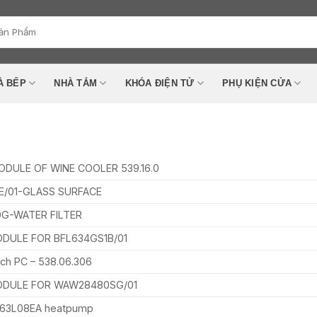
À BẾP
NHÀ TẮM
KHÓA ĐIỆN TỬ
PHỤ KIỆN CỬA
DULE OF WINE COOLER 539.16.0
E/01-GLASS SURFACE
0G-WATER FILTER
DULE FOR BFL634GS1B/01
ch PC – 538.06.306
DULE FOR WAW28480SG/01
S63L08EA heatpump