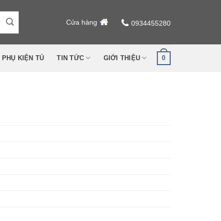
Cửa hàng
0934455280
0
PHỤ KIỆN TỦ
TIN TỨC
GIỚI THIỆU