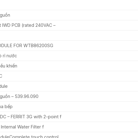
Nguồn
it IWD PCB (rated 240VAC –
ODULE FOR WTB86200SG
 rỉ nước
ều khiển
C
dule
guồn – 539.96.090
ủa bếp
 – FERRIT 3G with 2-point f
 Internal Water Filter f
duleComplete touch control