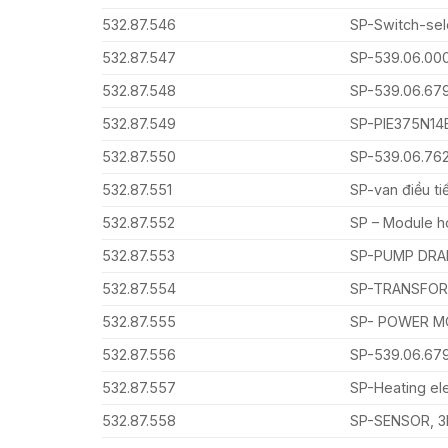
532.87.546
SP-Switch-sel
532.87.547
SP-539.06.0
532.87.548
SP-539.06.67
532.87.549
SP-PIE375N14
532.87.550
SP-539.06.7
532.87.551
SP-van điều ti
532.87.552
SP – Module h
532.87.553
SP-PUMP DRA
532.87.554
SP-TRANSFOR
532.87.555
SP- POWER M
532.87.556
SP-539.06.67
532.87.557
SP-Heating e
532.87.558
SP-SENSOR, 3