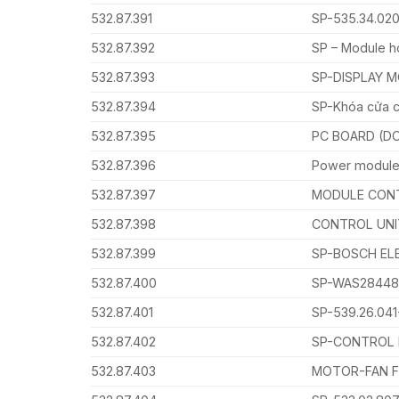
532.87.391
SP-535.34.0
532.87.392
SP – Module 
532.87.393
SP-DISPLAY 
532.87.394
SP-Khóa cửa 
532.87.395
PC BOARD (D
532.87.396
Power modul
532.87.397
MODULE CONT
532.87.398
CONTROL UNI
532.87.399
SP-BOSCH EL
532.87.400
SP-WAS2844
532.87.401
SP-539.26.04
532.87.402
SP-CONTROL 
532.87.403
MOTOR-FAN F