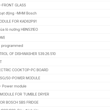
20-FRONT GLASS
hoạt động -MHM Bosch
MODULE FOR KAD62P91
của lò nướng HBN531EO
OM)
e programmed
ROL OF DISHWASHER 539.26.510
T
ECTRIC COOKTOP-PC BOARD
8SG/50-POWER MODULE
1- Power module
MODULE FOR TUMBLE DRYER
OR BOSCH SBS FRIDGE