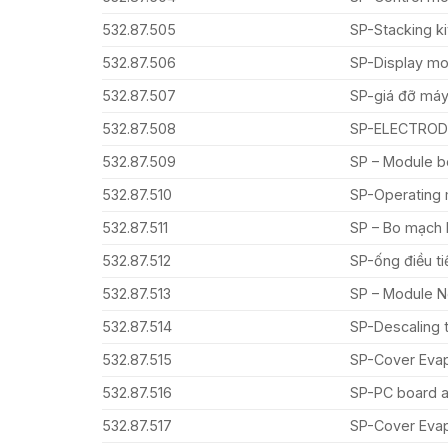
532.87.505
SP-Stacking k
532.87.506
SP-Display mod
532.87.507
SP-giá đỡ máy
532.87.508
SP-ELECTRODE
532.87.509
SP – Module b
532.87.510
SP-Operating
532.87.511
SP – Bo mạch 
532.87.512
SP-ống điều ti
532.87.513
SP – Module 
532.87.514
SP-Descaling 
532.87.515
SP-Cover Evap
532.87.516
SP-PC board 
532.87.517
SP-Cover Evap