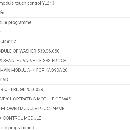
module touch control YL243
iển
dule programme
n
CI481112
DULE OF WASHER 539.96.060
03-WATER VALVE OF SBS FRIDGE
 MAIN MODUL A++ FOR KAG90AI20
HEAD
R OF FRIDGE /646039
ME/01-OPERATING MODULE OF WAS
/01-POWER MODULE PROGRAMME
00-CONTROL MODULE
dule programmed