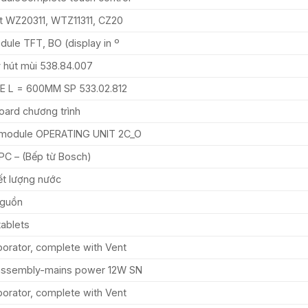
it WZ20311, WTZ11311, CZ20
ule TFT, BO (display in º
 hút mùi 538.84.007
 L = 600MM SP 533.02.812
oard chương trình
 module OPERATING UNIT 2C_O
PC – (Bếp từ Bosch)
ết lượng nước
Nguồn
tablets
orator, complete with Vent
assembly-mains power 12W SN
orator, complete with Vent