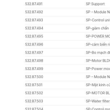
532.87.491
SP Support
532.87.492
SP – Module 
532.87.493
SP-Control un
532.87.494
SP-giảm chấn
532.87.495
SP-POWER M
532.87.496
SP-cảm biến rò
532.87.497
SP-Bo mạch đi
532.87.498
SP-Motor BLD
532.87.499
SP-Power mo
532.87.500
SP – Module N
532.87.501
SP-Mặt kính c
532.87.502
SP-MOTOR BLDC
532.87.503
SP-Water filter
532.87.504
SP-Control mo