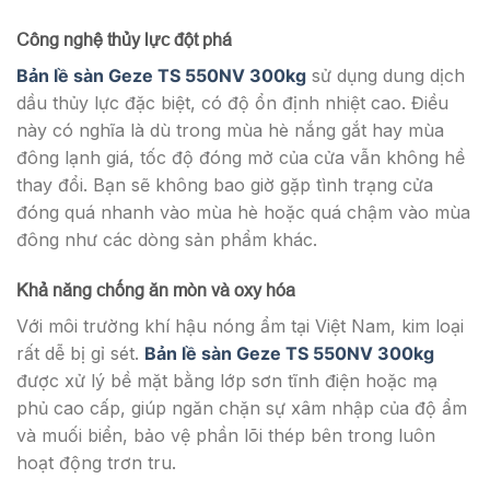
Công nghệ thủy lực đột phá
Bản lề sàn Geze TS 550NV 300kg
sử dụng dung dịch
dầu thủy lực đặc biệt, có độ ổn định nhiệt cao. Điều
này có nghĩa là dù trong mùa hè nắng gắt hay mùa
đông lạnh giá, tốc độ đóng mở của cửa vẫn không hề
thay đổi. Bạn sẽ không bao giờ gặp tình trạng cửa
đóng quá nhanh vào mùa hè hoặc quá chậm vào mùa
đông như các dòng sản phẩm khác.
Khả năng chống ăn mòn và oxy hóa
Với môi trường khí hậu nóng ẩm tại Việt Nam, kim loại
rất dễ bị gỉ sét.
Bản lề sàn Geze TS 550NV 300kg
được xử lý bề mặt bằng lớp sơn tĩnh điện hoặc mạ
phủ cao cấp, giúp ngăn chặn sự xâm nhập của độ ẩm
và muối biển, bảo vệ phần lõi thép bên trong luôn
hoạt động trơn tru.