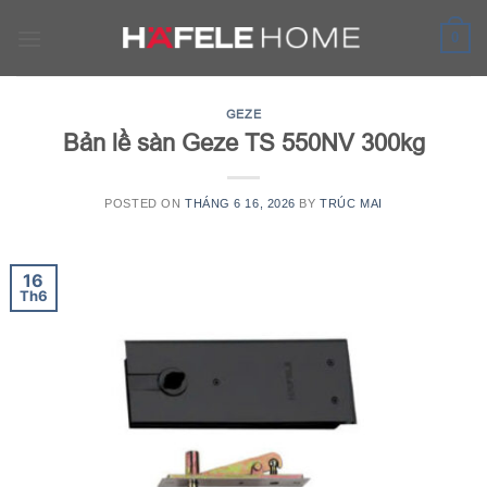
Skip
to
0
content
GEZE
Bản lề sàn Geze TS 550NV 300kg
POSTED ON
THÁNG 6 16, 2026
BY
TRÚC MAI
16
Th6