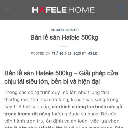
Skip
to
0
content
UNCATEGORIZED
Bản lề sàn Hafele 500kg
POSTED ON
THÁNG 8 22, 2025
BY
MS LE
Bản lề sàn Hafele 500kg – Giải pháp cửa
chịu tải siêu lớn, bền bỉ và hiện đại
Trong các công trình quy mô lớn như trung tâm
thương mại, tòa nhà cao tầng, khách sạn sang trọng
hay biệt thự cao cấp,
cửa kính cường lực hoặc cửa gỗ
trọng lượng rất nặng
thường được sử dụng. Để cửa
vận hành trơn tru, ổn định và an toàn, việc lựa chọn
bản lề sàn chịu tải siêu lớn
là vô cùng quan trọng.
Bản