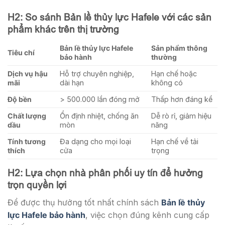
H2: So sánh Bản lề thủy lực Hafele với các sản
phẩm khác trên thị trường
Bản lề thủy lực Hafele
Sản phẩm thông
Tiêu chí
bảo hành
thường
Dịch vụ hậu
Hỗ trợ chuyên nghiệp,
Hạn chế hoặc
mãi
dài hạn
không có
Độ bền
> 500.000 lần đóng mở
Thấp hơn đáng kể
Chất lượng
Ổn định nhiệt, chống ăn
Dễ rò rỉ, giảm hiệu
dầu
mòn
năng
Tính tương
Đa dạng cho mọi loại
Hạn chế về tải
thích
cửa
trọng
H2: Lựa chọn nhà phân phối uy tín để hưởng
trọn quyền lợi
Để được thụ hưởng tốt nhất chính sách
Bản lề thủy
lực Hafele bảo hành
, việc chọn đúng kênh cung cấp