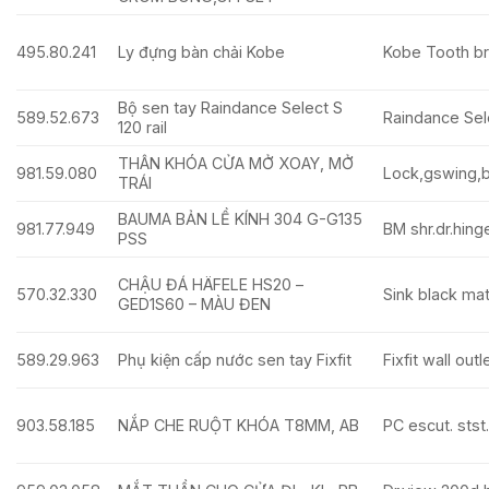
495.80.241
Ly đựng bàn chải Kobe
Kobe Tooth br
Bộ sen tay Raindance Select S
589.52.673
Raindance Sel
120 rail
THÂN KHÓA CỬA MỞ XOAY, MỞ
981.59.080
Lock,gswing,b
TRÁI
BAUMA BẢN LỀ KÍNH 304 G-G135
981.77.949
BM shr.dr.hing
PSS
CHẬU ĐÁ HÄFELE HS20 –
570.32.330
Sink blac
GED1S60 – MÀU ĐEN
589.29.963
Phụ kiện cấp nước sen tay Fixfit
Fixfit wall out
903.58.185
NẮP CHE RUỘT KHÓA T8MM, AB
PC escut. stst