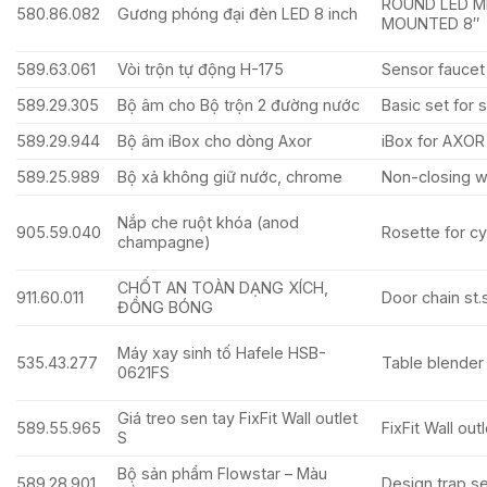
ROUND LED M
580.86.082
Gương phóng đại đèn LED 8 inch
MOUNTED 8″
589.63.061
Vòi trộn tự động H-175
Sensor faucet
589.29.305
Bộ âm cho Bộ trộn 2 đường nước
Basic set for 
589.29.944
Bộ âm iBox cho dòng Axor
iBox for AXOR
589.25.989
Bộ xả không giữ nước, chrome
Non-closing w
Nắp che ruột khóa (anod
905.59.040
Rosette for cy
champagne)
CHỐT AN TOÀN DẠNG XÍCH,
911.60.011
Door chain st.s
ĐỒNG BÓNG
Máy xay sinh tố Hafele HSB-
535.43.277
Table blender
0621FS
Giá treo sen tay FixFit Wall outlet
589.55.965
FixFit Wall ou
S
Bộ sản phẩm Flowstar – Màu
589.28.901
Design trap se