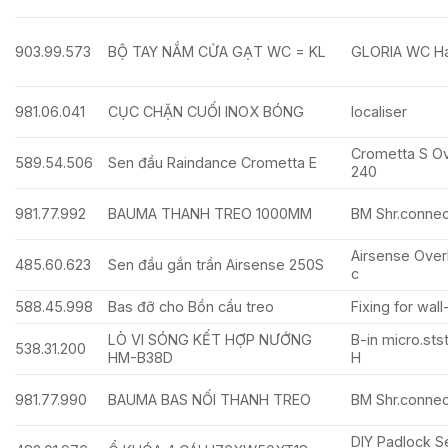
903.99.573
BỘ TAY NẮM CỬA GẠT WC = KL
GLORIA WC Han
981.06.041
CỤC CHẶN CUỐI INOX BÓNG
localiser
Crometta S O
589.54.506
Sen đầu Raindance Crometta E
240
981.77.992
BAUMA THANH TREO 1000MM
BM Shr.connect
Airsense Ove
485.60.623
Sen đầu gắn trần Airsense 250S
c
588.45.998
Bas đỡ cho Bồn cầu treo
Fixing for wal
LÒ VI SÓNG KẾT HỢP NƯỚNG
B-in micro.s
538.31.200
HM-B38D
H
981.77.990
BAUMA BAS NỐI THANH TREO
BM Shr.connec
DIY Padlock S