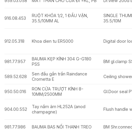
959.03.058
MẮT THẦN CHO CỬA ĐI =KL, PB
Dr.view 200d
RUỘT KHÓA 1/2, 1 ĐẦU VẶN,
SINGLE THUM
916.08.453
35.5/10MM AL
35.5/10M
912.05.318
Khoa dien tu ER5000
Digital door 
BAUMA KẸP KÍNH 304 G-G180
981.77.957
BM gl.clamp S
PSS
Sen đầu gắn trần Raindance
589.52.628
Ceiling show
Crometta E
RON CỬA TRƯỢT KÍNH 8-
950.50.016
Gl.Door seal
10MM/2500MM
Tay nắm âm HL252A (anod
904.00.552
Flush handle w
champagne)
981.77.986
BAUMA BAS NỐI THANH TREO
BM Shr.connec