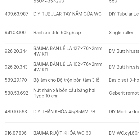
550x435x200
550
499.63.987
DIY TUBULAR TAY NẮM CỬA WC
DIY Tubular Lev
941.03.100
Bánh xe đơn 60kg/cặp
Single roller
BAUMA BẢN LỀ LÁ 127x76x2mm
926.20.344
BM Butt hin.s
4W K11
BAUMA BẢN LỀ LÁ 102x76x2mm
926.20.343
BM Butt hin.s
4W K11
589.29.170
Bộ âm cho Bộ trộn bồn tắm 3 lỗ
Basic set 3-h
Nút nhấn xả bồn cầu bằng hơi
588.53.692
Geberit remote
Type 10 chr
489.10.563
DIY THÂN KHÓA 45/85MM PB
DIY Mortise l
916.87.836
BAUMA RUỘT KHÓA WC 60
BM WC.cyl.60