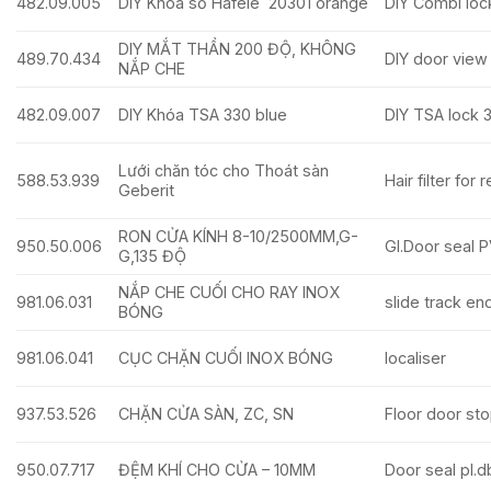
482.09.005
DIY Khóa số Hafele 20301 orange
DIY Combi loc
DIY MẮT THẦN 200 ĐỘ, KHÔNG
489.70.434
DIY door view 
NẮP CHE
482.09.007
DIY Khóa TSA 330 blue
DIY TSA lock 3
Lưới chăn tóc cho Thoát sàn
588.53.939
Hair filter for 
Geberit
RON CỬA KÍNH 8-10/2500MM,G-
950.50.006
Gl.Door seal
G,135 ĐỘ
NẮP CHE CUỐI CHO RAY INOX
981.06.031
slide track en
BÓNG
981.06.041
CỤC CHẶN CUỐI INOX BÓNG
localiser
937.53.526
CHẶN CỬA SÀN, ZC, SN
Floor door stop
950.07.717
ĐỆM KHÍ CHO CỬA – 10MM
Door seal pl.