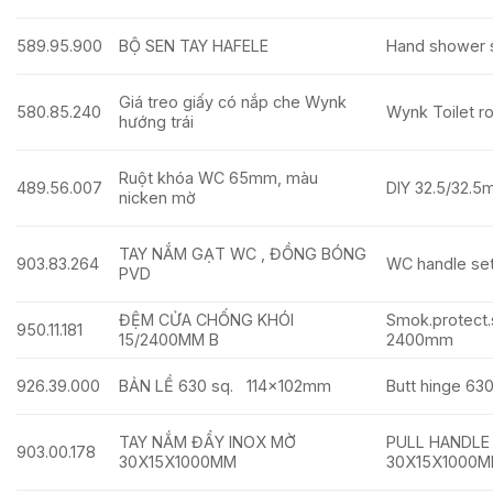
589.95.900
BỘ SEN TAY HAFELE
Hand shower se
Giá treo giấy có nắp che Wynk
580.85.240
Wynk Toilet ro
hướng trái
Ruột khóa WC 65mm, màu
489.56.007
DIY 32.5/32.5
nicken mờ
TAY NẮM GẠT WC , ĐỒNG BÓNG
903.83.264
WC handle set
PVD
ĐỆM CỬA CHỐNG KHÓI
Smok.protect.
950.11.181
15/2400MM B
2400mm
926.39.000
BẢN LỀ 630 sq. 114x102mm
Butt hinge 6
TAY NẮM ĐẨY INOX MỜ
PULL HANDLE
903.00.178
30X15X1000MM
30X15X1000