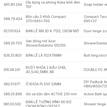
Dĩa đựng xà phòng Kobe kính đen
495.80.244
Soap holder w
150
Bồn cầu 2-Khối Compact
Compact Two-
588.79.404
370x695x765
695×37
927.91.624
BẢN LỀ ÂM 3D K 7120, CROM MỜ
Door hinge zi
Van đóng mở Axor
589.29.705
ShowerSolutio
ShowerSolutions 120/120
926.25.803
BẢN LỀ LÁ 102X76MM
Butt hing.stst
RUỘT KHÓA 2 ĐẦU CHÌA,
916.08.241
DOUBLE PC AN
40,5/40,5MM, AB
DIY Padlock An
482.01.971
Ổ KHÓA PL550 52MM
H89xW50xT2
589.25.896
Vòi xả bồn tắm ACTIVE 230 mm
Active Bath s
BẢN LỀ TƯỜNG KÍNH 90 ĐỘ
981.00.592
Shower hinge 
CROM BÓNG,OFFSET