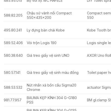
485.95.015
Bộ vòi xịt WC HÄFELE
DIY Toilet spra
Chậu sứ vành nổi Compact
Compact semi
588.82.205
550x435x200
550
495.80.241
Ly đựng bàn chải Kobe
Kobe Tooth br
589.52.406
Vòi trộn Logis 190
Logis single l
580.38.640
Giá treo giấy vệ sinh UNO
AXOR Uno Roll
580.57.141
Giá treo giấy vệ sinh màu đồng
Toilet paper h
Nút nhấn xả bồn cầu Sigma20
588.53.532
actuator Sigma
Chrome
BAUMA KẸP KÍNH 304 G-G180
981.77.957
BM gl.clamp S
PSS
BAUMA KẸP KÍNH 304 G-G135