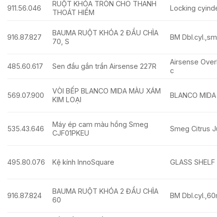
RUỘT KHÓA TRÒN CHO THANH
911.56.046
Locking cyind
THOÁT HIỂM
BAUMA RUỘT KHÓA 2 ĐẦU CHÌA
916.87.827
BM Dbl.cyl.,s
70, S
Airsense Ove
485.60.617
Sen đầu gắn trần Airsense 227R
c
VÒI BẾP BLANCO MIDA MÀU XÁM
569.07.900
BLANCO MIDA T
KIM LOẠI
Máy ép cam màu hồng Smeg
535.43.646
Smeg Citrus J
CJF01PKEU
495.80.076
Kệ kính InnoSquare
GLASS SHELF
BAUMA RUỘT KHÓA 2 ĐẦU CHÌA
916.87.824
BM Dbl.cyl.,
60