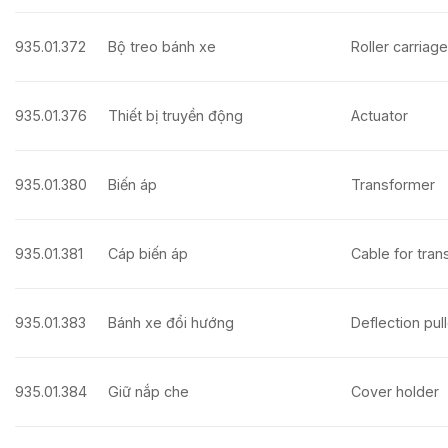
935.01.372
Bộ treo bánh xe
Roller carriage
935.01.376
Thiết bị truyền động
Actuator
935.01.380
Biến áp
Transformer
935.01.381
Cáp biến áp
Cable for tra
935.01.383
Bánh xe đổi hướng
Deflection pul
935.01.384
Giữ nắp che
Cover holder