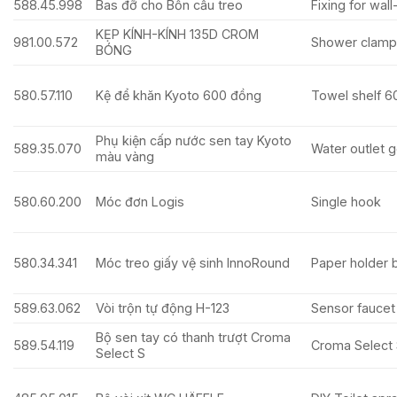
588.45.998
Bas đỡ cho Bồn cầu treo
Fixing for wal
KẸP KÍNH-KÍNH 135D CROM
981.00.572
Shower clamp
BÓNG
580.57.110
Kệ để khăn Kyoto 600 đồng
Towel shelf 6
Phụ kiện cấp nước sen tay Kyoto
589.35.070
Water outlet g
màu vàng
580.60.200
Móc đơn Logis
Single hook
580.34.341
Móc treo giấy vệ sinh InnoRound
Paper holder b
589.63.062
Vòi trộn tự động H-123
Sensor faucet
Bộ sen tay có thanh trượt Croma
589.54.119
Croma Select 
Select S