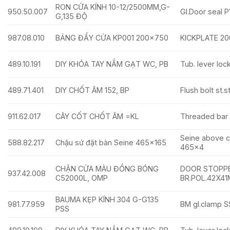
RON CỬA KÍNH 10-12/2500MM,G-
950.50.007
Gl.Door seal
G,135 ĐỘ
987.08.010
BẢNG ĐẨY CỬA KP001 200×750
KICKPLATE 2
489.10.191
DIY KHÓA TAY NẮM GẠT WC, PB
Tub. lever loc
489.71.401
DIY CHỐT ÂM 152, BP
Flush bolt st.
911.62.017
CÂY CỐT CHỐT ÂM =KL
Threaded bar 
Seine above c
588.82.217
Chậu sứ đặt bàn Seine 465×165
465×4
CHẶN CỬA MÀU ĐỒNG BÓNG
DOOR STOPP
937.42.008
C52000L, OMP
BR.POL.42X4
BAUMA KẸP KÍNH 304 G-G135
981.77.959
BM gl.clamp S
PSS