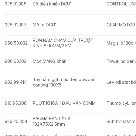
935.01.385
Bộ điều khiển DCU1
CONTROL UNI
935.01.387
Mô tơ DCU1
GEAR MOTOR
RON NAM CHÂM CỬA TRƯỢT
950.50.032
Mag.slid.180d
KÍNH,8-10MM/2.5M
980.60.102
Móc MÁNG khăn
Towel holder b
Tay nắm gạt màu đen powder
902.99.414
Lev.hdl stst b
coating 130X5
916.95.308
RUỘT KHÓA 1 ĐẦU VẶN 60MM
Thumb cyl. b
BAUMA BẢN LỀ LÁ
926.20.354
Butt hin.stst
102X75X2.5mm