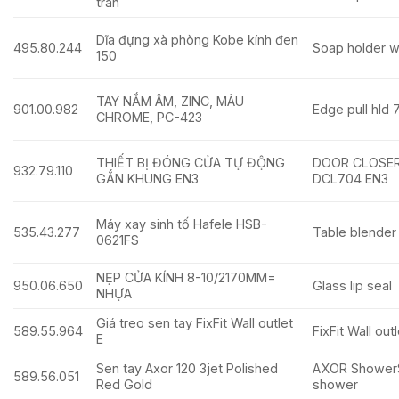
tràn
Dĩa đựng xà phòng Kobe kính đen
495.80.244
Soap holder w
150
TAY NẮM ÂM, ZINC, MÀU
901.00.982
Edge pull hld
CHROME, PC-423
THIẾT BỊ ĐÓNG CỬA TỰ ĐỘNG
DOOR CLOSE
932.79.110
GẮN KHUNG EN3
DCL704 EN3
Máy xay sinh tố Hafele HSB-
535.43.277
Table blender
0621FS
NẸP CỬA KÍNH 8-10/2170MM=
950.06.650
Glass lip se
NHỰA
Giá treo sen tay FixFit Wall outlet
589.55.964
FixFit Wall ou
E
Sen tay Axor 120 3jet Polished
AXOR ShowerS
589.56.051
Red Gold
shower