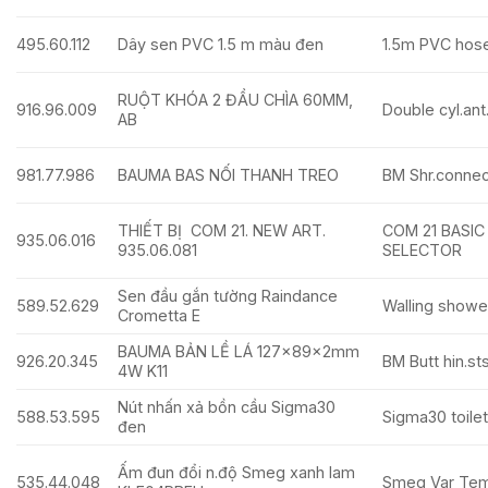
495.60.112
Dây sen PVC 1.5 m màu đen
1.5m PVC hose
RUỘT KHÓA 2 ĐẦU CHÌA 60MM,
916.96.009
Double cyl.an
AB
981.77.986
BAUMA BAS NỐI THANH TREO
BM Shr.connec
THIẾT BỊ COM 21. NEW ART.
COM 21 BASI
935.06.016
935.06.081
SELECTOR
Sen đầu gắn tường Raindance
589.52.629
Walling show
Crometta E
BAUMA BẢN LỀ LÁ 127x89x2mm
926.20.345
BM Butt hin.s
4W K11
Nút nhấn xả bồn cầu Sigma30
588.53.595
Sigma30 toilet
đen
Ấm đun đổi n.độ Smeg xanh lam
535.44.048
Smeg Var Temp