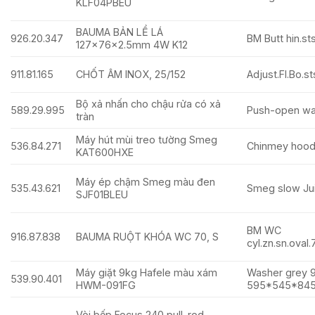
KLF04PBEU
BAUMA BẢN LỀ LÁ
926.20.347
BM Butt hin.s
127x76x2.5mm 4W K12
911.81.165
CHỐT ÂM INOX, 25/152
Adjust.Fl.Bo.s
Bộ xả nhấn cho chậu rửa có xả
589.29.995
Push-open wa
tràn
Máy hút mùi treo tường Smeg
536.84.271
Chinmey hoo
KAT600HXE
Máy ép chậm Smeg màu đen
535.43.621
Smeg slow Jui
SJF01BLEU
BM WC
916.87.838
BAUMA RUỘT KHÓA WC 70, S
cyl.zn.sn.ova
Máy giặt 9kg Hafele màu xám
Washer grey 
539.90.401
HWM-091FG
595*545*84
Vòi bếp Focus 240 pull-rod