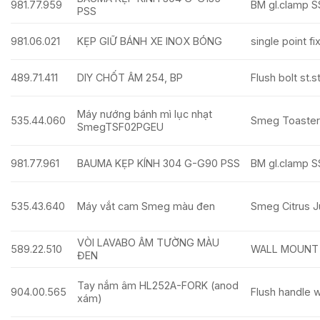
981.77.959
BM gl.clamp S
PSS
981.06.021
KẸP GIỮ BÁNH XE INOX BÓNG
single point fi
489.71.411
DIY CHỐT ÂM 254, BP
Flush bolt st.
Máy nướng bánh mì lục nhạt
535.44.060
Smeg Toaster
SmegTSF02PGEU
981.77.961
BAUMA KẸP KÍNH 304 G-G90 PSS
BM gl.clamp S
535.43.640
Máy vắt cam Smeg màu đen
Smeg Citrus J
VÒI LAVABO ÂM TƯỜNG MÀU
589.22.510
WALL MOUNT 
ĐEN
Tay nắm âm HL252A-FORK (anod
904.00.565
Flush handle w.
xám)