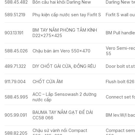
588.45.482
Bồn cầu hai khối Darling New
Darling New t
589.51.219
Phụ kiện cấp nước sen tay Fixfit S
Fixfit S wall o
BM TAY NẮM PHÒNG TẮM KÍNH
903.13.191
BM Pull handl
D22x275x425
Vero Semi-re
588.45.026
Chậu bán âm Vero 550×470
55
489.71.322
DIY CHỐT GÀI CỬA, ĐỒNG RÊU
Door bolt st.s
911.79.004
CHỐT CỬA ÂM
Flush bolt 626
ACC – Lắp Sensowash 2 đường
588.45.995
Connect set fo
nước cấp
BAUMA TAY NẮM GẠT ĐẾ DÀI
905.99.091
BM lev.W/I ba
CC58 066
Chậu sứ vành nổi Compact
Compact semi
588.82.205