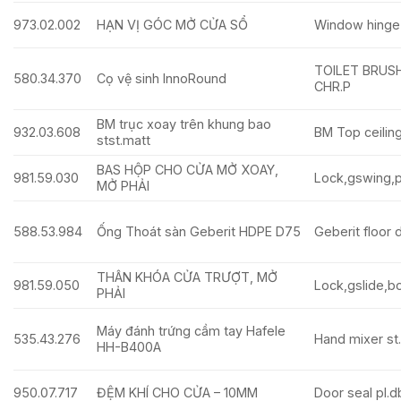
973.02.002
HẠN VỊ GÓC MỞ CỬA SỔ
Window hinge
TOILET BRUS
580.34.370
Cọ vệ sinh InnoRound
CHR.P
BM trục xoay trên khung bao
932.03.608
BM Top ceiling
stst.matt
BAS HỘP CHO CỬA MỞ XOAY,
981.59.030
Lock,gswing,p
MỞ PHẢI
588.53.984
Ống Thoát sàn Geberit HDPE D75
Geberit floor 
THÂN KHÓA CỬA TRƯỢT, MỞ
981.59.050
Lock,gslide,b
PHẢI
Máy đánh trứng cầm tay Hafele
535.43.276
Hand mixer st
HH-B400A
950.07.717
ĐỆM KHÍ CHO CỬA – 10MM
Door seal pl.