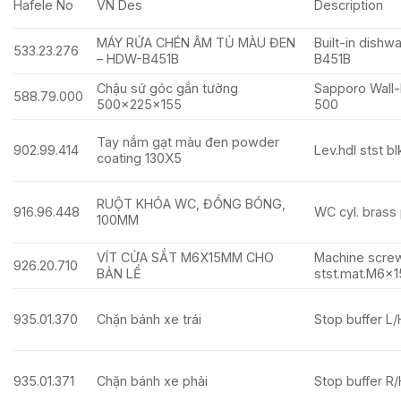
Hafele No
VN Des
Description
MÁY RỬA CHÉN ÂM TỦ MÀU ĐEN
Built-in dish
533.23.276
– HDW-B451B
B451B
Chậu sứ góc gắn tường
Sapporo Wall
588.79.000
500x225x155
500
Tay nắm gạt màu đen powder
902.99.414
Lev.hdl stst b
coating 130X5
RUỘT KHÓA WC, ĐỒNG BÓNG,
916.96.448
WC cyl. brass
100MM
VÍT CỬA SẮT M6X15MM CHO
Machine scre
926.20.710
BẢN LỀ
stst.mat.M6x
935.01.370
Chặn bánh xe trái
Stop buffer L/
935.01.371
Chặn bánh xe phải
Stop buffer R