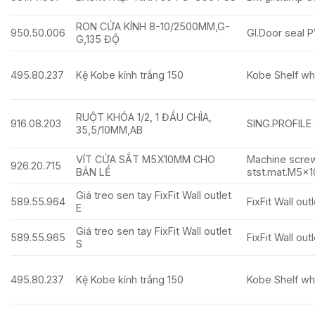
RON CỬA KÍNH 8-10/2500MM,G-
950.50.006
Gl.Door seal
G,135 ĐỘ
495.80.237
Kệ Kobe kính trắng 150
Kobe Shelf wh
RUỘT KHÓA 1/2, 1 ĐẦU CHÌA,
916.08.203
SING.PROFILE 
35,5/10MM,AB
VÍT CỬA SẮT M5X10MM CHO
Machine scre
926.20.715
BẢN LỀ
stst.mat.M5x
Giá treo sen tay FixFit Wall outlet
589.55.964
FixFit Wall ou
E
Giá treo sen tay FixFit Wall outlet
589.55.965
FixFit Wall ou
S
495.80.237
Kệ Kobe kính trắng 150
Kobe Shelf wh