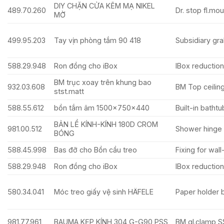
DIY CHẶN CỬA KẼM MẠ NIKEL
489.70.260
Dr. stop fl.mout
MỜ
499.95.203
Tay vịn phòng tắm 90 418
Subsidiary gr
588.29.948
Ron đồng cho iBox
IBox reduction
BM trục xoay trên khung bao
932.03.608
BM Top ceiling
stst.matt
588.55.612
bồn tắm âm 1500x750x440
Built-in bath
BẢN LỀ KÍNH-KÍNH 180D CROM
981.00.512
Shower hinge 
BÓNG
588.45.998
Bas đỡ cho Bồn cầu treo
Fixing for wal
588.29.948
Ron đồng cho iBox
IBox reduction
580.34.041
Móc treo giấy vệ sinh HÄFELE
Paper holder br
981.77.961
BAUMA KẸP KÍNH 304 G-G90 PSS
BM gl.clamp S