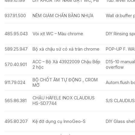
489.10.199
DIY KHÓA TAY NẮM GẠT WC, PB
Tub. lever loc
937.91.500
NÊM GIẢM CHẤN BẰNG NHỰA
Wall dr.buffe
485.95.043
Vòi xịt WC – Màu chrome
DIY Rinsing sp
589.25.947
Bộ xả chậu sứ có xả tràn chrome
POP-UP F. WA
ACC – Bộ Xả 43922009 Chậu Bếp
D15-10 manua
570.40.901
2 hộc
overflow
BỘ CHỐT ÂM TỰ ĐỘNG , CROM
911.79.024
Autom.flush b
MỜ
CHẬU HÄFELE INOX CLAUDIUS
565.86.381
S/S CLAUDIU
HS-SD7744
495.80.207
Kệ đỡ dụng cụ InnoGeo-S
DIY Glass shelf