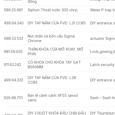
đồng
589.25.981
Siphon Thoát nước 300 chr.p
Water P trap 
499.94.340
DIY TAY NẮM CỬA PVD L31 CC85
DIY entrance s
Nút nhấn xả bồn cầu Sigma
588.53.533
actuator Sigm
Chrome
THÂN KHÓA CỬA MỞ XOAY, MỞ
981.59.020
Lock,gswing,b
PHẢI
CÒ KHÓA CHO KHÓA TAY GẠT
911.63.242
Latch security
BS60MM
DIY TAY NẮM CỬA PVD L38
499.94.332
DIY entrance s
CC85
Bản lề cánh cánh XF55 (anod
926.98.751
Sash – Sash hi
xám)
DIY 3 RUỘT KHÓA ĐẦU CHÌA ĐẦU
DIY Thumbtur