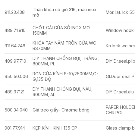
Thân khóa cò gió 316, màu inox
911.23.438
Mor. lat. lck 5
mờ
CHỐT CÀI CỬA SỔ INOX MỜ
489.71.810
Window hook 
150MM
KHÓA TAY NẮM TRÒN CỬA WC
911.64.246
Kn.lock wc he
BS70MM
DIY THANH CHỐNG BỤI, TRẮNG,
489.97.710
DIY Dr.seal.pl
800MM, PL
RON CỬA KÍNH 8-10/2500MM,G-
950.50.006
Gl.Door seal
G,135 ĐỘ
DIY THANH CHỐNG BỤI, NÂU,
489.97.121
DIY Dr.seal.al
900MM, AL
PAPER HOLDE
580.34.040
Giá treo giấy- Chrome bóng
CHR.POL
981.77.914
KẸP KÍNH KÍNH 135 CP
Glass clamp br