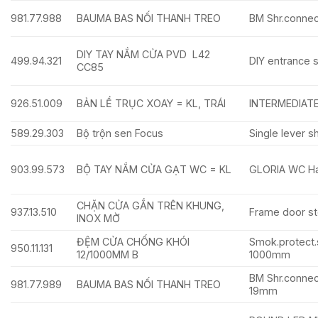
981.77.988
BAUMA BAS NỐI THANH TREO
BM Shr.connec
DIY TAY NẮM CỬA PVD L42
499.94.321
DIY entrance s
CC85
926.51.009
BẢN LỀ TRỤC XOAY = KL, TRÁI
INTERMEDIATE
589.29.303
Bộ trộn sen Focus
Single lever s
903.99.573
BỘ TAY NẮM CỬA GẠT WC = KL
GLORIA WC Han
CHẶN CỬA GẮN TRÊN KHUNG,
937.13.510
Frame door sto
INOX MỜ
ĐỆM CỬA CHỐNG KHÓI
Smok.protect.
950.11.131
12/1000MM B
1000mm
BM Shr.conne
981.77.989
BAUMA BAS NỐI THANH TREO
19mm