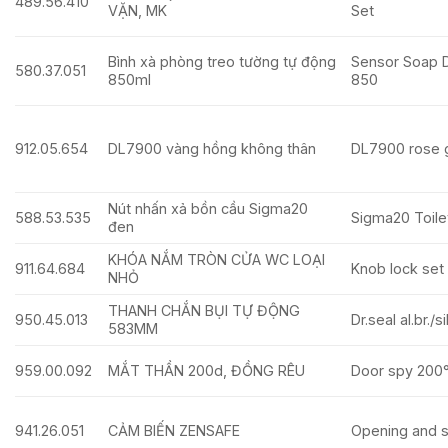
489.56.410
VẶN, MK
Set
Bình xà phòng treo tường tự động
Sensor Soap 
580.37.051
850ml
850
912.05.654
DL7900 vàng hồng không thân
DL7900 rose 
Nút nhấn xả bồn cầu Sigma20
588.53.535
Sigma20 Toilet
đen
KHÓA NẮM TRÒN CỬA WC LOẠI
911.64.684
Knob lock set 
NHỎ
THANH CHẮN BỤI TỰ ĐỘNG
950.45.013
Dr.seal al.br.
583MM
959.00.092
MẮT THẦN 200d, ĐỒNG RÊU
Door spy 200°
941.26.051
CẢM BIẾN ZENSAFE
Opening and s