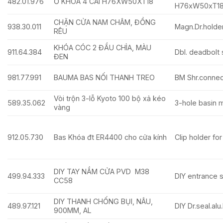
482.01.976
Ổ KHÓA 4 CÁI H76XW50XT18
H76xW50xT1
CHẶN CỬA NAM CHÂM, ĐỒNG
938.30.011
Magn.Dr.holder
RÊU
KHÓA CÓC 2 ĐẦU CHÌA, MÀU
911.64.384
Dbl. deadbolt 
ĐEN
981.77.991
BAUMA BAS NỐI THANH TREO
BM Shr.conne
Vòi trộn 3-lỗ Kyoto 100 bộ xả kéo
589.35.062
3-hole basin 
vàng
912.05.730
Bas Khóa đt ER4400 cho cửa kính
Clip holder fo
DIY TAY NẮM CỬA PVD M38
499.94.333
DIY entrance 
CC58
DIY THANH CHỐNG BỤI, NÂU,
489.97.121
DIY Dr.seal.al
900MM, AL