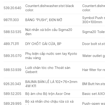
Countert.dishwasher.stst black
Countert.dish
539.20.640
color.
color.
Symbol Push s
987.11.303
BẢNG “PUSH”, ĐEN MỜ
300x100mm
Nút nhấn xả bồn cầu Sigma20
588.53.535
Sigma20 Toilet
đen
489.71.311
DIY CHỐT GÀI CỬA, BP
Door bolt st.s
Phụ kiện cấp nước sen tay Kyoto
589.35.070
Water outlet g
màu vàng
Lưới chăn tóc cho Thoát sàn
588.53.939
Hair filter for 
Geberit
BAUMA BẢN LỀ LÁ 102x76x2mm
926.20.343
BM Butt hin.s
4W K11
589.52.205
Bộ âm cho Bộ trộn Axor One
Basic set AXO
Bộ xả nhấn cho chậu rửa có xả
589.29.995
Push-open wa