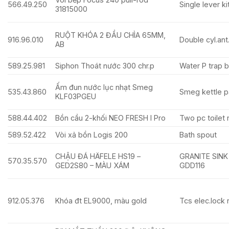
566.49.250
Single lever k
31815000
RUỘT KHÓA 2 ĐẦU CHÌA 65MM,
916.96.010
Double cyl.an
AB
589.25.981
Siphon Thoát nước 300 chr.p
Water P trap 
Ấm đun nước lục nhạt Smeg
535.43.860
Smeg kettle p
KLF03PGEU
588.44.402
Bồn cầu 2-khối NEO FRESH I Pro
Two pc toilet 
589.52.422
Vòi xả bồn Logis 200
Bath spout
CHẬU ĐÁ HÄFELE HS19 –
GRANITE SINK
570.35.570
GED2S80 – MÀU XÁM
GDD116
912.05.376
Khóa đt EL9000, màu gold
Tcs elec.lock 