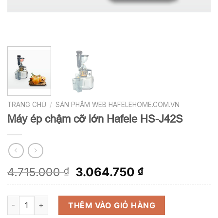
TRANG CHỦ
/
SẢN PHẨM WEB HAFELEHOME.COM.VN
Máy ép chậm cỡ lớn Hafele HS-J42S
Giá
Giá
4.715.000
3.064.750
₫
₫
gốc
hiện
là:
tại
Máy ép chậm cỡ lớn Hafele HS-J42S số lượng
4.715.000 ₫.
là:
THÊM VÀO GIỎ HÀNG