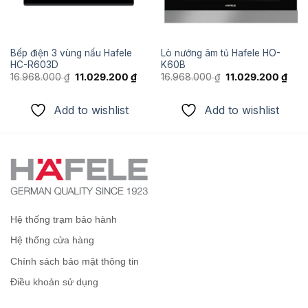
Bếp điện 3 vùng nấu Hafele
Lò nướng âm tủ Hafele HO-
HC-R603D
K60B
Giá
Giá
Giá
Giá
16.968.000
₫
11.029.200
₫
16.968.000
₫
11.029.200
₫
n
gốc
hiện
gốc
hiện
là:
tại
là:
tại
16.968.000 ₫.
là:
16.968.000 ₫.
là:
Add to wishlist
Add to wishlist
757.950 ₫.
11.029.200 ₫.
11.0
Hệ thống trạm bảo hành
Hệ thống cửa hàng
Chính sách bảo mật thông tin
Điều khoản sử dụng