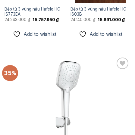
Bếp từ 3 vùng nấu Hafele HC-
Bếp từ 3 vùng nấu Hafele HC-
IS773EA
I603B
Giá
Giá
Giá
Giá
24.243.000
₫
15.757.950
₫
24.140.000
₫
15.691.000
₫
n
gốc
hiện
gốc
hiện
là:
tại
là:
tại
24.243.000 ₫.
là:
24.140.000 ₫.
là:
Add to wishlist
Add to wishlist
755.600 ₫.
15.757.950 ₫.
15.69
35%
Add to
wishlist