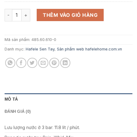
gốc
hiện
là:
tại
Bộ sen tay Hafele - AirSense 120S số lượng
1.561.090 ₫.
là:
THÊM VÀO GIỎ HÀNG
1.014.709 ₫.
Mã sản phẩm:
485.60.610-0
Danh mục:
Hafele Sen Tay
,
Sản phẩm web hafelehome.com.vn
MÔ TẢ
ĐÁNH GIÁ (0)
Lưu lượng nước ở 3 bar: 11.8 lít / phút.