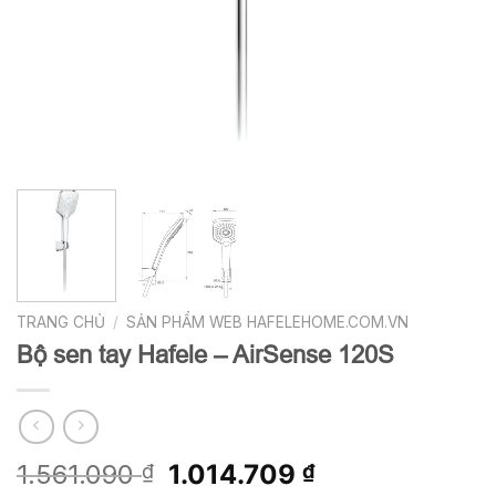
TRANG CHỦ
/
SẢN PHẨM WEB HAFELEHOME.COM.VN
Bộ sen tay Hafele – AirSense 120S
Giá
Giá
1.561.090
1.014.709
₫
₫