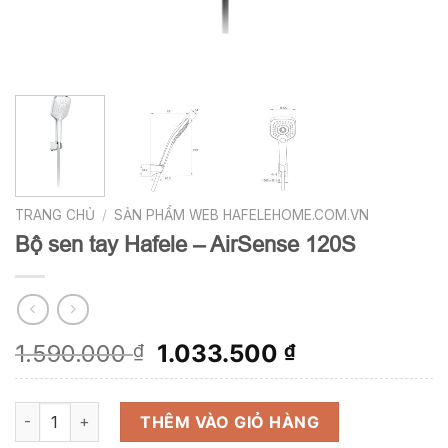
TRANG CHỦ
/
SẢN PHẨM WEB HAFELEHOME.COM.VN
Bộ sen tay Hafele – AirSense 120S
Giá
Giá
1.590.000
1.033.500
₫
₫
gốc
hiện
là:
tại
Bộ sen tay Hafele - AirSense 120S số lượng
1.590.000 ₫.
là:
THÊM VÀO GIỎ HÀNG