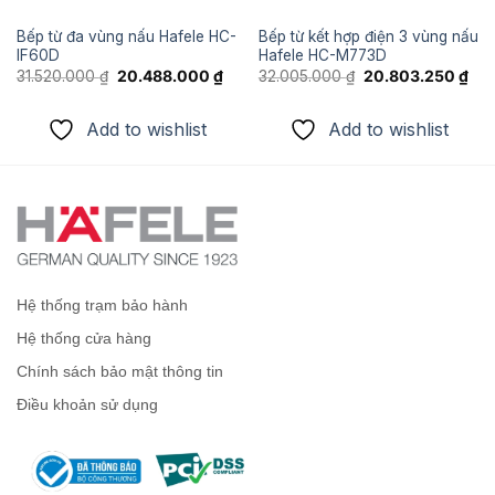
Bếp từ đa vùng nấu Hafele HC-
Bếp từ kết hợp điện 3 vùng nấu
IF60D
Hafele HC-M773D
Giá
Giá
Giá
Giá
31.520.000
₫
20.488.000
₫
32.005.000
₫
20.803.250
₫
gốc
hiện
gốc
hiệ
là:
tại
là:
tại
31.520.000 ₫.
là:
32.005.000 ₫.
là:
Add to wishlist
Add to wishlist
9.600 ₫.
20.488.000 ₫.
20.
Hệ thống trạm bảo hành
Hệ thống cửa hàng
Chính sách bảo mật thông tin
Điều khoản sử dụng