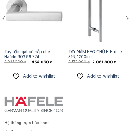
Add to
Add to
wishlist
wishlist
Tay nắm gạt có nắp che
TAY NẮM KÉO CHỮ H Hafele
Hafele 903.99.724
316, 1200mm
Giá
Giá
Giá
Giá
2.237.000
₫
1.454.050
₫
3.172.000
₫
2.061.800
₫
gốc
hiện
gốc
hiện
là:
tại
là:
tại
2.237.000 ₫.
là:
3.172.000 ₫.
là:
Add to wishlist
Add to wishlist
.750 ₫.
1.454.050 ₫.
2.061.8
Hệ thống trạm bảo hành