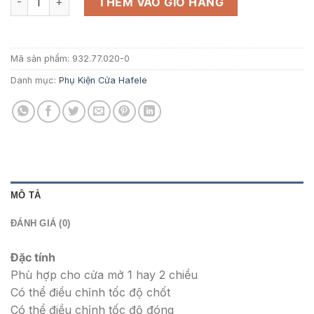
2.586.000 ₫.
là:
THÊM VÀO GIỎ HÀNG
1.680.900 ₫
Mã sản phẩm:
932.77.020-0
Danh mục:
Phụ Kiện Cửa Hafele
MÔ TẢ
ĐÁNH GIÁ (0)
Đặc tính
Phù hợp cho cửa mở 1 hay 2 chiều
Có thể điều chỉnh tốc độ chốt
Có thể điều chỉnh tốc độ đóng