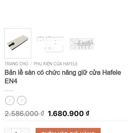
TRANG CHỦ
/
PHỤ KIỆN CỬA HAFELE
Bản lề sàn có chức năng giữ cửa Hafele
EN4
Giá
Giá
2.586.000
1.680.900
₫
₫
gốc
hiện
là:
tại
Bản lề sàn có chức năng giữ cửa Hafele EN4 số lượng