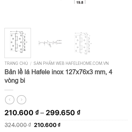
TRANG CHỦ
/
SẢN PHẨM WEB HAFELEHOME.COM.VN
Bản lề lá Hafele inox 127x76x3 mm, 4
vòng bi
210.600
–
299.650
₫
₫
Giá
Giá
324.000
210.600
₫
₫
gốc
hiện