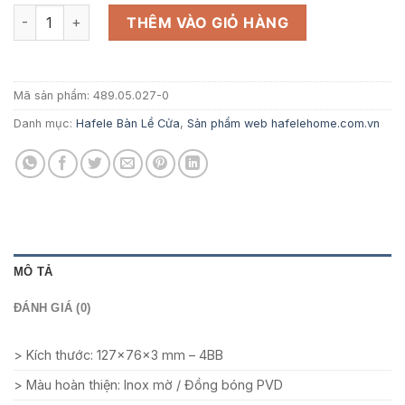
là:
tại
Bản lề lá Hafele inox 127x76x3 mm, 4 vòng bi số lượng
THÊM VÀO GIỎ HÀNG
324.000 ₫.
là:
210.600 ₫.
Mã sản phẩm:
489.05.027-0
Danh mục:
Hafele Bàn Lề Cửa
,
Sản phẩm web hafelehome.com.vn
MÔ TẢ
ĐÁNH GIÁ (0)
> Kích thước: 127x76x3 mm – 4BB
> Màu hoàn thiện: Inox mờ / Đồng bóng PVD