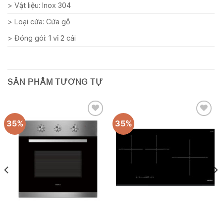
> Vật liệu: Inox 304
> Loại cửa: Cửa gỗ
> Đóng gói: 1 vỉ 2 cái
SẢN PHẨM TƯƠNG TỰ
35%
35%
Add to
Add to
wishlist
wishlist