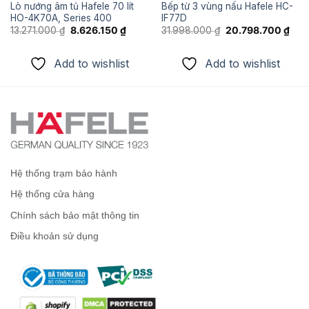
Lò nướng âm tủ Hafele 70 lít
Bếp từ 3 vùng nấu Hafele HC-
HO-4K70A, Series 400
IF77D
Giá
Giá
Giá
Giá
13.271.000
₫
8.626.150
₫
31.998.000
₫
20.798.700
₫
n
gốc
hiện
gốc
hiện
là:
tại
là:
tại
13.271.000 ₫.
là:
31.998.000 ₫.
là:
Add to wishlist
Add to wishlist
029.200 ₫.
8.626.150 ₫.
20.7
Hệ thống trạm bảo hành
Hệ thống cửa hàng
Chính sách bảo mật thông tin
Điều khoản sử dụng