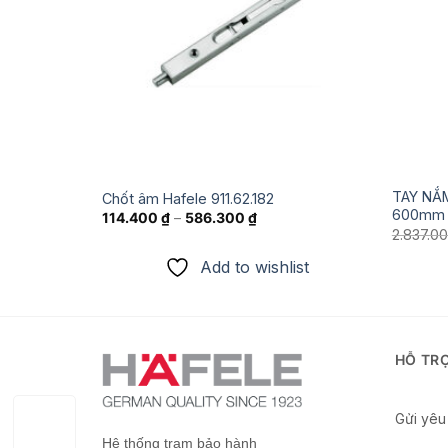
TAY NẮM
le DCL 15
Chốt âm Hafele 911.62.182
600mm
114.400
₫
–
586.300
₫
2.837.0
ist
Add to wishlist
HỖ TR
Gửi yêu 
Hệ thống trạm bảo hành