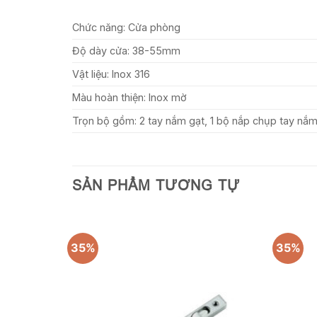
Chức năng:
Cửa phòng
Độ dày cửa:
38-55mm
Vật liệu:
Inox 316
Màu hoàn thiện:
Inox mờ
Trọn bộ gồm: 2 tay nắm gạt, 1 bộ nắp chụp tay nắm,
SẢN PHẨM TƯƠNG TỰ
35%
35%
Add to
Add to
wishlist
wishlist