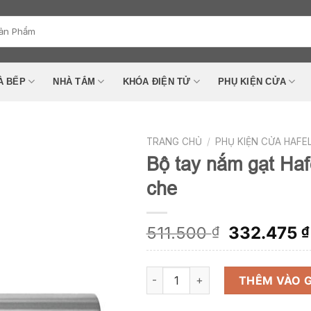
À BẾP
NHÀ TẮM
KHÓA ĐIỆN TỬ
PHỤ KIỆN CỬA
TRANG CHỦ
/
PHỤ KIỆN CỬA HAFE
Bộ tay nắm gạt Haf
che
Add to
wishlist
Giá
511.500
332.475
₫
₫
gốc
là:
Bộ tay nắm gạt Hafele có nắp che s
511.500 ₫
THÊM VÀO 