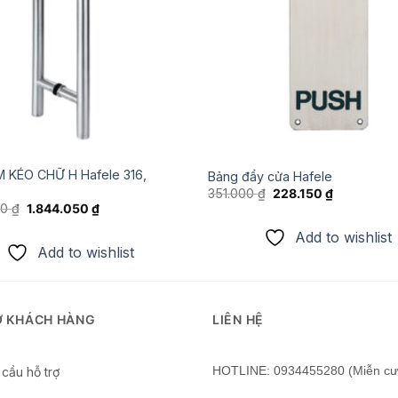
 KÉO CHỮ H Hafele 316,
Bảng đẩy cửa Hafele
Giá
Giá
351.000
₫
228.150
₫
gốc
hiện
Giá
Giá
00
₫
1.844.050
₫
là:
tại
gốc
hiện
351.000 ₫.
là:
là:
tại
Add to wishlist
228.150 ₫.
2.837.000 ₫.
là:
Add to wishlist
1.844.050 ₫.
Ợ KHÁCH HÀNG
LIÊN HỆ
HOTLINE: 0934455280 (Miễn cư
cầu hỗ trợ