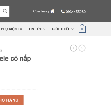
Cửa hàng
0934455280
0
PHỤ KIỆN TỦ
TIN TỨC
GIỚI THIỆU
LE
ele có nắp
Giá
hiện
tại
ố lượng
.
là:
GIỎ HÀNG
332.475 ₫.