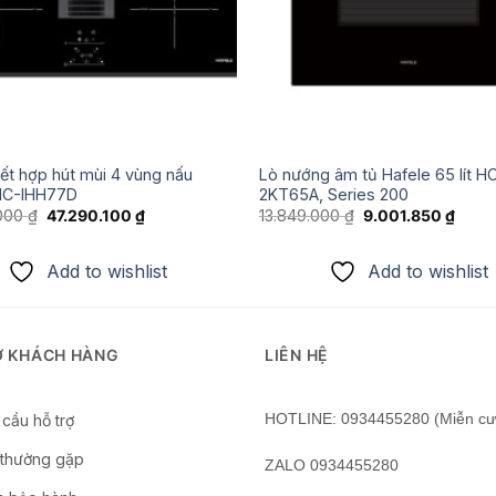
ết hợp hút mùi 4 vùng nấu
Lò nướng âm tủ Hafele 65 lít H
HC-IHH77D
2KT65A, Series 200
Giá
Giá
Giá
Giá
.000
₫
47.290.100
₫
13.849.000
₫
9.001.850
₫
gốc
hiện
gốc
hiện
là:
tại
là:
tại
72.754.000 ₫.
là:
13.849.000 ₫.
là:
Add to wishlist
Add to wishlist
47.290.100 ₫.
9.001
Ợ KHÁCH HÀNG
LIÊN HỆ
HOTLINE: 0934455280 (Miễn cư
cầu hỗ trợ
 thường gặp
ZALO 0934455280