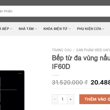
À BẾP
NHÀ TẮM
KHÓA ĐIỆN TỬ
PHỤ KIỆN CỬA
TRANG CHỦ
/
SẢN PHẨM WEB HAF
Bếp từ đa vùng nấ
IF60D
Add to
wishlist
Giá
31.520.000
20.48
₫
gốc
là:
Bếp từ đa vùng nấu Hafele HC-IF6
31.520
THÊM VÀO 