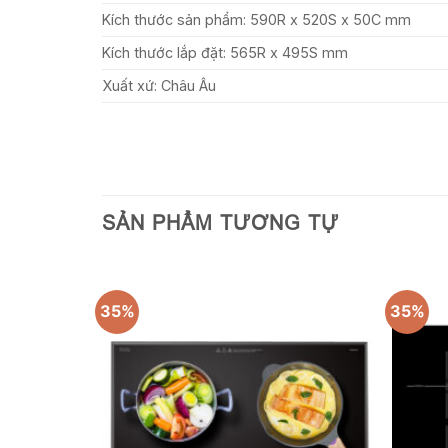
Kích thước sản phẩm: 590R x 520S x 50C mm
Kích thước lắp đặt: 565R x 495S mm
Xuất xứ: Châu Âu
SẢN PHẨM TƯƠNG TỰ
35%
35%
Add to
Add to
wishlist
wishlist