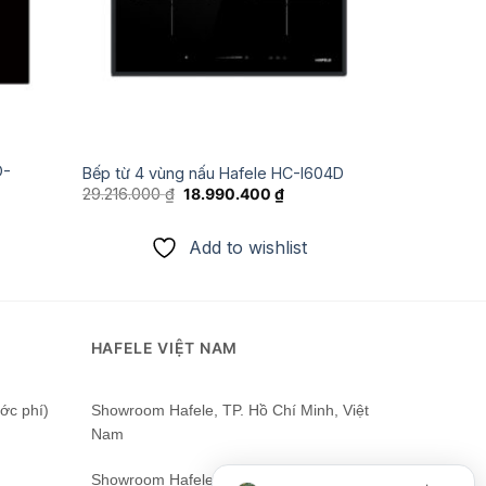
O-
Bếp từ 4 vùng nấu Hafele HC-I604D
Giá
Giá
29.216.000
₫
18.990.400
₫
gốc
hiện
là:
tại
29.216.000 ₫.
là:
Add to wishlist
18.990.400 ₫.
.850 ₫.
HAFELE VIỆT NAM
ớc phí)
Showroom Hafele, TP. Hồ Chí Minh, Việt
Nam
Showroom Hafele Hà Nội