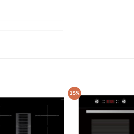
35%
Add to
wishlist