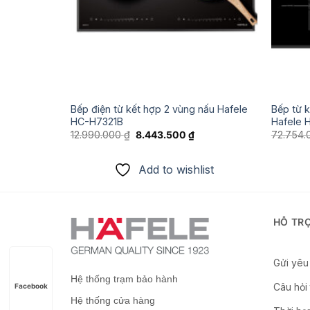
Bếp điện từ kết hợp 2 vùng nấu Hafele
Bếp từ k
HC-I6037B
HC-H7321B
Hafele 
Giá
₫
hiện
Giá
Giá
12.990.000
₫
8.443.500
₫
72.754
tại
gốc
hiện
.
là:
là:
tại
ist
18.983.250 ₫.
12.990.000 ₫.
là:
Add to wishlist
8.443.500 ₫.
HỖ TR
Gửi yêu 
Hệ thống trạm bảo hành
Câu hỏi
Facebook
Hệ thống cửa hàng