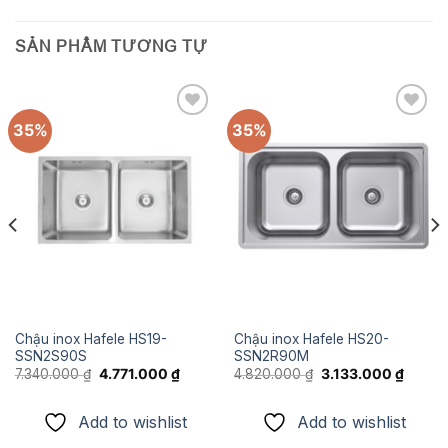
SẢN PHẨM TƯƠNG TỰ
35%
35%
Add to
Add to
wishlist
wishlist
Chậu inox Hafele HS19-
Chậu inox Hafele HS20-
SSN2S90S
SSN2R90M
Giá
Giá
Giá
Giá
7.340.000
₫
4.771.000
₫
4.820.000
₫
3.133.000
₫
gốc
hiện
gốc
hiện
là:
tại
là:
tại
7.340.000 ₫.
là:
4.820.000 ₫.
là:
Add to wishlist
Add to wishlist
.500 ₫.
4.771.000 ₫.
3.133.0