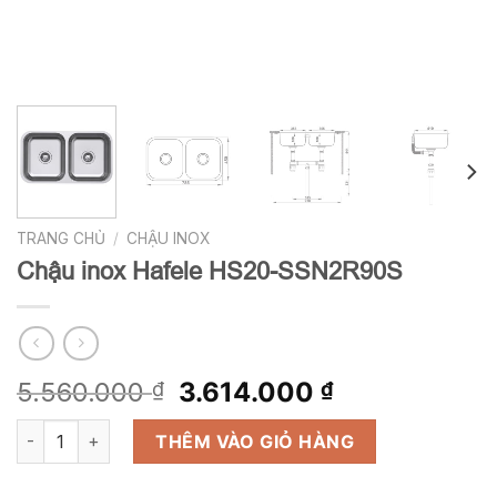
TRANG CHỦ
/
CHẬU INOX
Chậu inox Hafele HS20-SSN2R90S
Giá
Giá
5.560.000
3.614.000
₫
₫
gốc
hiện
Chậu inox Hafele HS20-SSN2R90S số lượng
là:
tại
THÊM VÀO GIỎ HÀNG
5.560.000 ₫.
là: