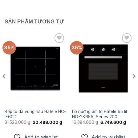
SẢN PHẨM TƯƠNG TỰ
35%
35%
Add to
Add to
wishlist
wishlist
Bếp từ đa vùng nấu Hafele HC-
Lò nướng âm tủ Hafele 65 lít
IF60D
HO-2K65A, Series 200
Giá
Giá
Giá
Giá
31.520.000
₫
20.488.000
₫
10.384.000
₫
6.749.600
₫
gốc
hiện
gốc
hiện
là:
tại
là:
tại
31.520.000 ₫.
là:
10.384.000 ₫.
là:
Add to wishlist
Add to wishlist