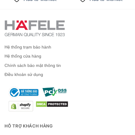
1.850 ₫.
20.488.000 ₫.
6.749
Hệ thống trạm bảo hành
Hệ thống cửa hàng
Chính sách bảo mật thông tin
Điều khoản sử dụng
HỖ TRỢ KHÁCH HÀNG