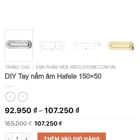
TRANG CHỦ
/
SẢN PHẨM WEB HAFELEHOME.COM.VN
DIY Tay nắm âm Hafele 150×50
92.950
–
107.250
₫
₫
Giá
Giá
165.000
107.250
₫
₫
gốc
hiện
là:
tại
DIY Tay nắm âm Hafele 150x50 số lượng
THÊM VÀO GIỎ HÀNG