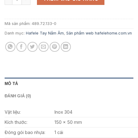
165.000 ₫.
là:
107.250 ₫.
Mã sản phẩm:
489.72.133-0
Danh mục:
Hafele Tay Nắm Âm
,
Sản phẩm web hafelehome.com.vn
MÔ TẢ
ĐÁNH GIÁ (0)
Vật liệu:
Inox 304
Kích thước:
150 x 50 mm
Đóng gói bao nhựa:
1 cái