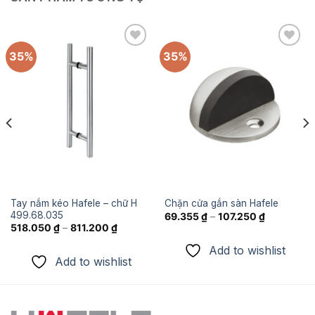
35%
35%
Add to
Add to
wishlist
wishlist
Tay nắm kéo Hafele – chữ H
Chặn cửa gắn sàn Hafele
499.68.035
69.355
₫
–
107.250
₫
518.050
₫
–
811.200
₫
Add to wishlist
.
Add to wishlist