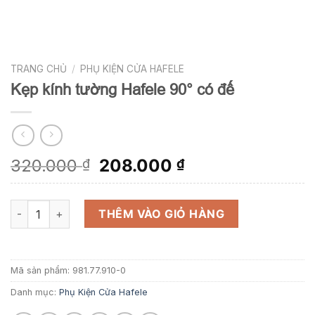
TRANG CHỦ
/
PHỤ KIỆN CỬA HAFELE
Kẹp kính tường Hafele 90° có đế
Giá
Giá
320.000
208.000
₫
₫
gốc
hiện
là:
tại
Kẹp kính tường Hafele 90° có đế số lượng
320.000 ₫.
là:
THÊM VÀO GIỎ HÀNG
208.000 ₫.
Mã sản phẩm:
981.77.910-0
Danh mục:
Phụ Kiện Cửa Hafele