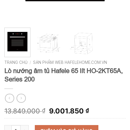
TRANG CHỦ
/
SẢN PHẨM WEB HAFELEHOME.COM.VN
Lò nướng âm tủ Hafele 65 lít HO-2KT65A,
Series 200
Giá
Giá
13.849.000
9.001.850
₫
₫
gốc
hiện
là:
tại
Lò nướng âm tủ Hafele 65 lít HO-2KT65A, Series 200 số lượng