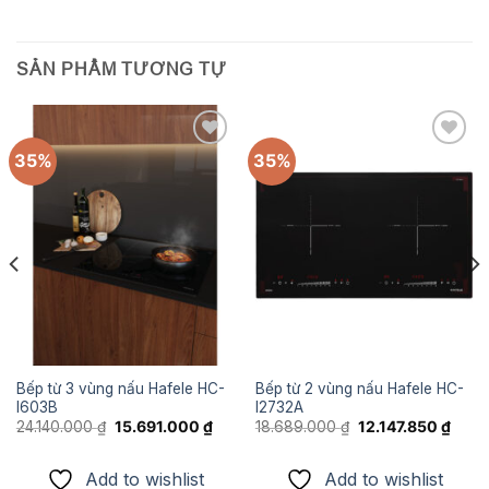
SẢN PHẨM TƯƠNG TỰ
35%
35%
Add to
Add to
wishlist
wishlist
Bếp từ 3 vùng nấu Hafele HC-
Bếp từ 2 vùng nấu Hafele HC-
I603B
I2732A
Giá
Giá
Giá
Giá
24.140.000
₫
15.691.000
₫
18.689.000
₫
12.147.850
₫
gốc
hiện
gốc
hiện
là:
tại
là:
tại
24.140.000 ₫.
là:
18.689.000 ₫.
là:
Add to wishlist
Add to wishlist
.500 ₫.
15.691.000 ₫.
12.147