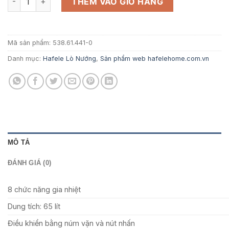
13.849.000 ₫.
là:
THÊM VÀO GIỎ HÀNG
9.001.850 ₫
Mã sản phẩm:
538.61.441-0
Danh mục:
Hafele Lò Nướng
,
Sản phẩm web hafelehome.com.vn
MÔ TẢ
ĐÁNH GIÁ (0)
8 chức năng gia nhiệt
Dung tích: 65 lít
Điều khiển bằng núm vặn và nút nhấn