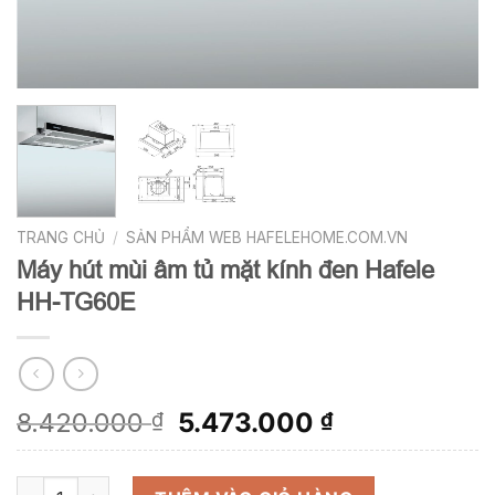
TRANG CHỦ
/
SẢN PHẨM WEB HAFELEHOME.COM.VN
Máy hút mùi âm tủ mặt kính đen Hafele
HH-TG60E
Giá
Giá
8.420.000
5.473.000
₫
₫
gốc
hiện
là:
tại
Máy hút mùi âm tủ mặt kính đen Hafele HH-TG60E số lượng