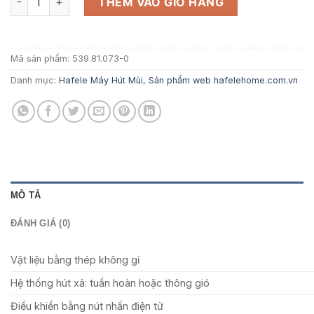
8.420.000 ₫.
là:
THÊM VÀO GIỎ HÀNG
5.473.000 ₫
Mã sản phẩm:
539.81.073-0
Danh mục:
Hafele Máy Hút Mùi
,
Sản phẩm web hafelehome.com.vn
MÔ TẢ
ĐÁNH GIÁ (0)
Vật liệu bằng thép không gỉ
Hệ thống hút xả: tuần hoàn hoặc thông gió
Điều khiển bằng nút nhấn điện tử