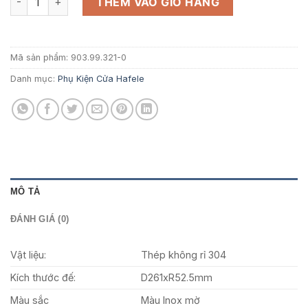
1.602.000 ₫.
là:
THÊM VÀO GIỎ HÀNG
1.041.300 ₫.
Mã sản phẩm:
903.99.321-0
Danh mục:
Phụ Kiện Cửa Hafele
MÔ TẢ
ĐÁNH GIÁ (0)
Vật liệu:
Thép không rỉ 304
Kích thước đế:
D261xR52.5mm
Màu sắc
Màu Inox mờ