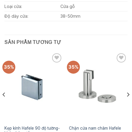
Loại cửa:
Cửa gỗ
Độ dày cửa:
38-50mm
SẢN PHẨM TƯƠNG TỰ
35%
35%
Add to
Add to
wishlist
wishlist
Kẹp kính Hafele 90 độ tường-
Chặn cửa nam châm Hafele