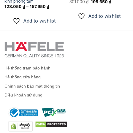
kính phòng tắm
Giá
Giá
301.000
₫
195.650
₫
gốc
hiện
128.050
₫
–
157.950
₫
là:
tại
301.000 ₫.
là:
Add to wishlist
.
195.650 ₫.
Add to wishlist
Hệ thống trạm bảo hành
Hệ thống cửa hàng
Chính sách bảo mật thông tin
Điều khoản sử dụng