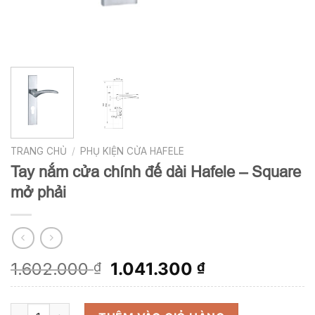
TRANG CHỦ
/
PHỤ KIỆN CỬA HAFELE
Tay nắm cửa chính đế dài Hafele – Square
mở phải
Giá
Giá
1.602.000
1.041.300
₫
₫
gốc
hiện
là:
tại
Tay nắm cửa chính đế dài Hafele - Square mở phải số lượng