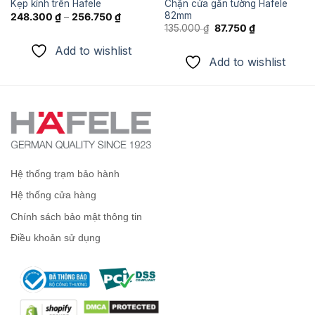
Chặn cửa gắn tường Hafele
Kẹp kính trên Hafele
82mm
248.300
₫
–
256.750
₫
Giá
Giá
135.000
₫
87.750
₫
gốc
hiện
là:
tại
Add to wishlist
135.000 ₫.
là:
Add to wishlist
87.750 ₫.
Hệ thống trạm bảo hành
Hệ thống cửa hàng
Chính sách bảo mật thông tin
Điều khoản sử dụng