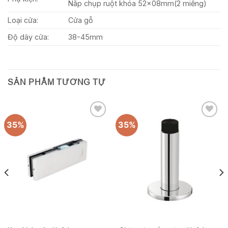
Nắp chụp ruột khóa 52x08mm(2 miếng)
Loại cửa:
Cửa gỗ
Độ dày cửa:
38-45mm
SẢN PHẨM TƯƠNG TỰ
35%
35%
Add to
Add to
wishlist
wishlist