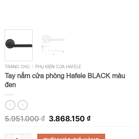
TRANG CHỦ
/
PHỤ KIỆN CỬA HAFELE
Tay nắm cửa phòng Hafele BLACK màu
đen
Giá
Giá
5.951.000
3.868.150
₫
₫
gốc
hiện
là:
tại
Tay nắm cửa phòng Hafele BLACK màu đen số lượng