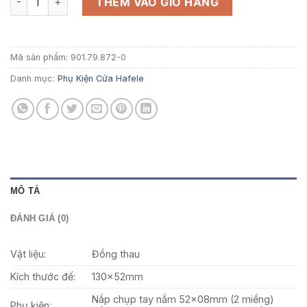
5.951.000 ₫.
là:
THÊM VÀO GIỎ HÀNG
3.868.150 ₫.
Mã sản phẩm:
901.79.872-0
Danh mục:
Phụ Kiện Cửa Hafele
MÔ TẢ
ĐÁNH GIÁ (0)
Vật liệu:
Đồng thau
Kích thước đế:
130x52mm
Nắp chụp tay nắm 52x08mm (2 miếng)
Phụ kiện: