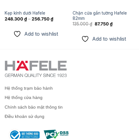
Chặn cửa gắn tường Hafele
Kẹp kính dưới Hafele
82mm
248.300
₫
–
256.750
₫
Giá
Giá
135.000
₫
87.750
₫
gốc
hiện
là:
tại
Add to wishlist
135.000 ₫.
là:
Add to wishlist
87.750 ₫.
Hệ thống trạm bảo hành
Hệ thống cửa hàng
Chính sách bảo mật thông tin
Điều khoản sử dụng