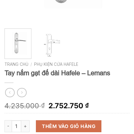
TRANG CHỦ
/
PHỤ KIỆN CỬA HAFELE
Tay nắm gạt đế dài Hafele – Lemans
Giá
Giá
4.235.000
2.752.750
₫
₫
gốc
hiện
là:
tại
Tay nắm gạt đế dài Hafele - Lemans số lượng
4.235.000 ₫.
là:
THÊM VÀO GIỎ HÀNG