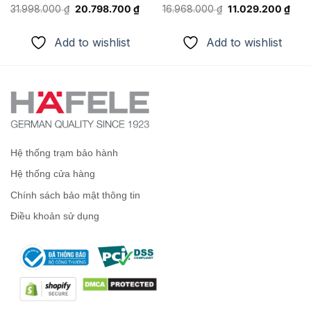
Giá
Giá
Giá
Giá
31.998.000
₫
20.798.700
₫
16.968.000
₫
11.029.200
₫
n
gốc
hiện
gốc
hiện
là:
tại
là:
tại
31.998.000 ₫.
là:
16.968.000 ₫.
là:
Add to wishlist
Add to wishlist
029.200 ₫.
20.798.700 ₫.
11.0
Hệ thống trạm bảo hành
Hệ thống cửa hàng
Chính sách bảo mật thông tin
Điều khoản sử dụng