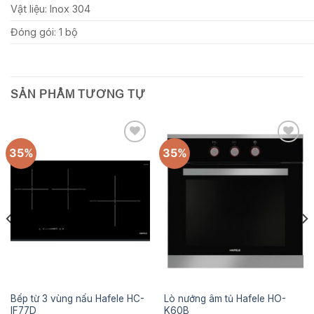
Vật liệu:
Inox 304
Đóng gói:
1 bộ
SẢN PHẨM TƯƠNG TỰ
35%
35%
Add to
Add to
wishlist
wishlist
Bếp từ 3 vùng nấu Hafele HC-
Lò nướng âm tủ Hafele HO-
IF77D
K60B