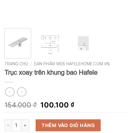
TRANG CHỦ
/
SẢN PHẨM WEB HAFELEHOME.COM.VN
Trục xoay trên khung bao Hafele
Giá
Giá
154.000
100.100
₫
₫
gốc
hiện
là:
tại
Trục xoay trên khung bao Hafele số lượng
154.000 ₫.
là:
THÊM VÀO GIỎ HÀNG