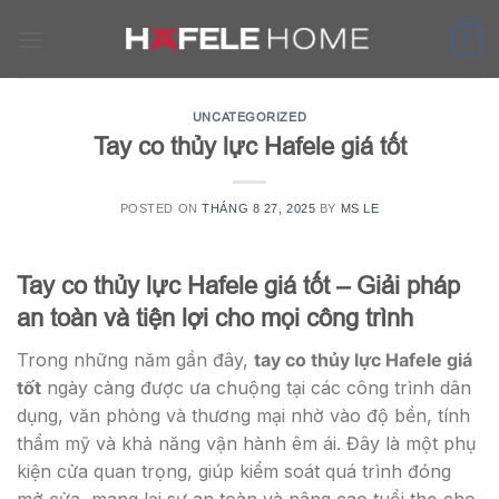
Skip
to
0
content
UNCATEGORIZED
Tay co thủy lực Hafele giá tốt
POSTED ON
THÁNG 8 27, 2025
BY
MS LE
Tay co thủy lực Hafele giá tốt – Giải pháp
an toàn và tiện lợi cho mọi công trình
Trong những năm gần đây,
tay co thủy lực Hafele giá
tốt
ngày càng được ưa chuộng tại các công trình dân
dụng, văn phòng và thương mại nhờ vào độ bền, tính
thẩm mỹ và khả năng vận hành êm ái. Đây là một phụ
kiện cửa quan trọng, giúp kiểm soát quá trình đóng
mở cửa, mang lại sự an toàn và nâng cao tuổi thọ cho