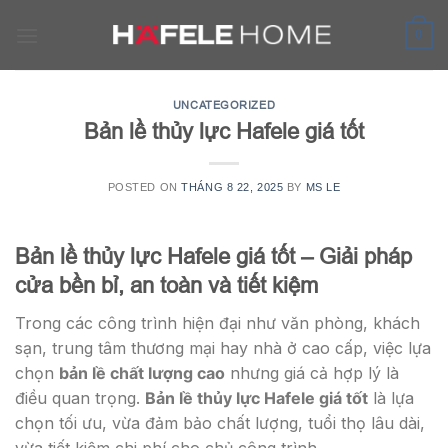
Skip
to
0
content
UNCATEGORIZED
Bản lề thủy lực Hafele giá tốt
POSTED ON
THÁNG 8 22, 2025
BY
MS LE
Bản lề thủy lực Hafele giá tốt – Giải pháp
cửa bền bỉ, an toàn và tiết kiệm
Trong các công trình hiện đại như văn phòng, khách
sạn, trung tâm thương mại hay nhà ở cao cấp, việc lựa
chọn
bản lề chất lượng cao
nhưng giá cả hợp lý là
điều quan trọng.
Bản lề thủy lực Hafele giá tốt
là lựa
chọn tối ưu, vừa đảm bảo chất lượng, tuổi thọ lâu dài,
vừa tiết kiệm chi phí cho chủ công trình.