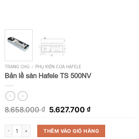
TRANG CHỦ
/
PHỤ KIỆN CỬA HAFELE
Bản lề sàn Hafele TS 500NV
Giá
Giá
8.658.000
5.627.700
₫
₫
gốc
hiện
là:
tại
Bản lề sàn Hafele TS 500NV số lượng
8.658.000 ₫.
là:
THÊM VÀO GIỎ HÀNG