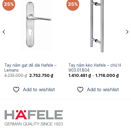
35%
35%
Add to
Add to
wishlist
wishlist
Tay nắm gạt đế dài Hafele –
Tay nắm kéo Hafele – chữ H
Lemans
903.01.804
Giá
Giá
4.235.000
₫
2.752.750
₫
1.410.481
₫
–
1.716.000
₫
gốc
hiện
là:
tại
4.235.000 ₫.
là:
Add to wishlist
Add to wishlist
2.752.750 ₫.