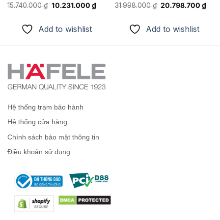
Giá
Giá
Giá
Giá
15.740.000
₫
10.231.000
₫
31.998.000
₫
20.798.700
₫
gốc
hiện
gốc
hiện
là:
tại
là:
tại
15.740.000 ₫.
là:
31.998.000 ₫.
là:
Add to wishlist
Add to wishlist
.500 ₫.
10.231.000 ₫.
20.7
Hệ thống trạm bảo hành
Hệ thống cửa hàng
Chính sách bảo mật thông tin
Điều khoản sử dụng