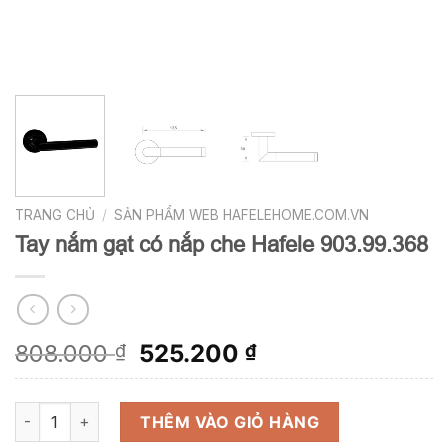
TRANG CHỦ
/
SẢN PHẨM WEB HAFELEHOME.COM.VN
Tay nắm gạt có nắp che Hafele 903.99.368
Giá
Giá
808.000
525.200
₫
₫
gốc
hiện
là:
tại
Tay nắm gạt có nắp che Hafele 903.99.368 số lượng
808.000 ₫.
là:
THÊM VÀO GIỎ HÀNG