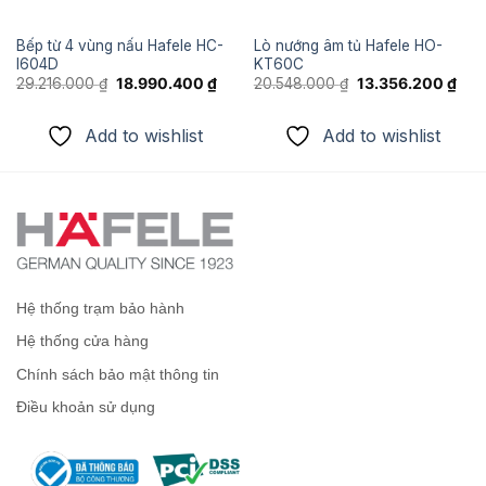
Bếp từ 4 vùng nấu Hafele HC-
Lò nướng âm tủ Hafele HO-
I604D
KT60C
Giá
Giá
Giá
Giá
29.216.000
₫
18.990.400
₫
20.548.000
₫
13.356.200
₫
n
gốc
hiện
gốc
hiện
là:
tại
là:
tại
29.216.000 ₫.
là:
20.548.000 ₫.
là:
Add to wishlist
Add to wishlist
290.100 ₫.
18.990.400 ₫.
13.3
Hệ thống trạm bảo hành
Hệ thống cửa hàng
Chính sách bảo mật thông tin
Điều khoản sử dụng