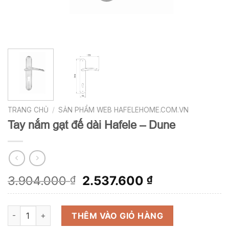
TRANG CHỦ
/
SẢN PHẨM WEB HAFELEHOME.COM.VN
Tay nắm gạt đế dài Hafele – Dune
Giá
Giá
3.904.000
2.537.600
₫
₫
gốc
hiện
là:
tại
Tay nắm gạt đế dài Hafele - Dune số lượng
3.904.000 ₫.
là:
THÊM VÀO GIỎ HÀNG