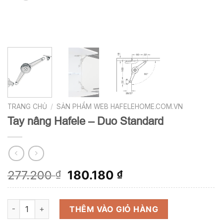
TRANG CHỦ
/
SẢN PHẨM WEB HAFELEHOME.COM.VN
Tay nâng Hafele – Duo Standard
Giá
Giá
277.200
180.180
₫
₫
gốc
hiện
là:
tại
Tay nâng Hafele - Duo Standard số lượng
277.200 ₫.
là:
THÊM VÀO GIỎ HÀNG