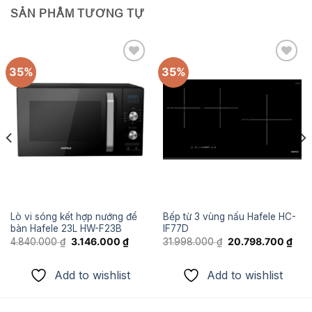
SẢN PHẨM TƯƠNG TỰ
35%
35%
Add to
Add to
wishlist
wishlist
Lò vi sóng kết hợp nướng để
Bếp từ 3 vùng nấu Hafele HC-
bàn Hafele 23L HW-F23B
IF77D
á
Giá
Giá
Giá
Giá
4.840.000
₫
3.146.000
₫
31.998.000
₫
20.798.700
₫
ện
gốc
hiện
gốc
hiện
là:
tại
là:
tại
4.840.000 ₫.
là:
31.998.000 ₫.
là:
Add to wishlist
Add to wishlist
.983.250 ₫.
3.146.000 ₫.
20.7